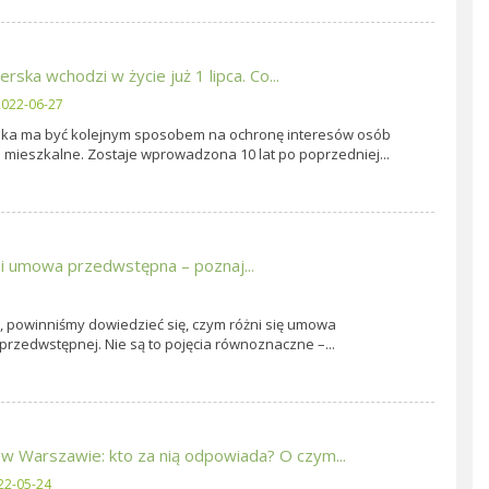
ka wchodzi w życie już 1 lipca. Co...
022-06-27
a ma być kolejnym sposobem na ochronę interesów osób
 mieszkalne. Zostaje wprowadzona 10 lat po poprzedniej...
 umowa przedwstępna – poznaj...
 powinniśmy dowiedzieć się, czym różni się umowa
zedwstępnej. Nie są to pojęcia równoznaczne –...
w Warszawie: kto za nią odpowiada? O czym...
22-05-24