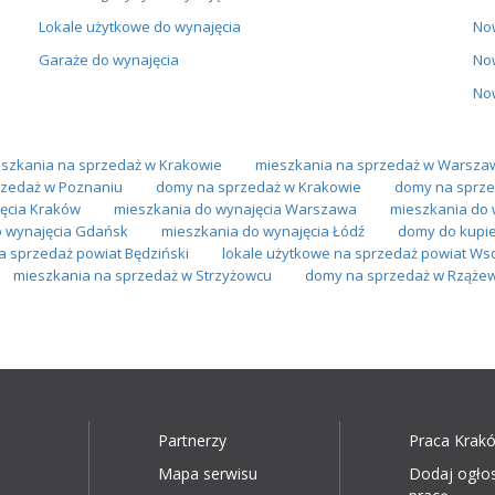
Lokale użytkowe do wynajęcia
No
Garaże do wynajęcia
No
No
szkania na sprzedaż w Krakowie
mieszkania na sprzedaż w Warsza
zedaż w Poznaniu
domy na sprzedaż w Krakowie
domy na sprze
ęcia Kraków
mieszkania do wynajęcia Warszawa
mieszkania do 
o wynajęcia Gdańsk
mieszkania do wynajęcia Łódź
domy do kupi
a sprzedaż powiat Będziński
lokale użytkowe na sprzedaż powiat Ws
mieszkania na sprzedaż w Strzyżowcu
domy na sprzedaż w Rzążew
Partnerzy
Praca Krak
Mapa serwisu
Dodaj ogło