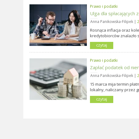
Prawo i podatki
Ulga dla spłacających 
Anna Panikowska-Filipek |
2
Rosnąca inflacja oraz ko
kredytobiorców znalazło się
czytaj
Prawo i podatki
Zapłać podatek od nieru
Anna Panikowska-Filipek |
2
15 marca mija termin płat
lokalny, naliczany przez g
czytaj