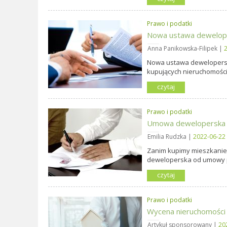
Prawo i podatki
Nowa ustawa dewelopers
Anna Panikowska-Filipek |
2
Nowa ustawa dewelopersk
kupujących nieruchomości
czytaj
Prawo i podatki
Umowa deweloperska i
Emilia Rudzka |
2022-06-22
Zanim kupimy mieszkanie,
deweloperska od umowy pr
czytaj
Prawo i podatki
Wycena nieruchomości 
Artykuł sponsorowany |
20