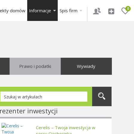
0
jekty domów
Informacje
Spis firm
Prawo i podatki
Wywiady
rezenter inwestycji
Cerelis – Twoja inwestycja w
sercu Ciechocinka