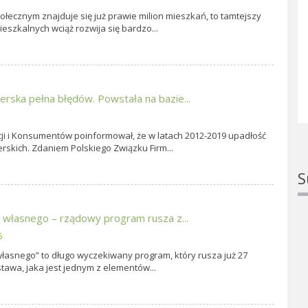
tołecznym znajduje się już prawie milion mieszkań, to tamtejszy
szkalnych wciąż rozwija się bardzo...
ska pełna błędów. Powstała na bazie...
i i Konsumentów poinformował, że w latach 2012-2019 upadłość
erskich. Zdaniem Polskiego Związku Firm...
S
 własnego – rządowy program rusza z...
6
łasnego” to długo wyczekiwany program, który rusza już 27
awa, jaka jest jednym z elementów...