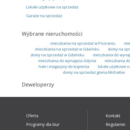
Lokale użytkowe na sprzedaż
Garaże na sprzedaż
Wybrane nieruchomości
mieszkania na sprzedaż w Poznaniu
mie
mieszkania na sprzedaż w Gdańsku
domy na spr
domy na sprzedaż w Gdańsku
mieszkania do wynaj
mieszkania do wynajęcia Gdynia
mieszkania d
hale i magazyny do kupienia
lokale użytkowe n
domy na sprzedaż gmina Michałów
Deweloperzy
Oferta
Kontakt
Programy dla biur
Regulamin