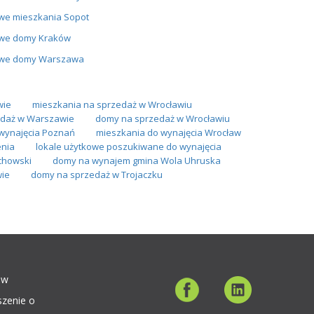
we mieszkania Sopot
we domy Kraków
we domy Warszawa
wie
mieszkania na sprzedaż w Wrocławiu
daż w Warszawie
domy na sprzedaż w Wrocławiu
wynajęcia Poznań
mieszkania do wynajęcia Wrocław
enia
lokale użytkowe poszukiwane do wynajęcia
chowski
domy na wynajem gmina Wola Uhruska
ie
domy na sprzedaż w Trojaczku
ów
szenie o