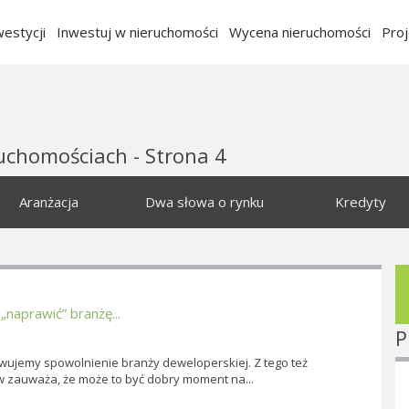
estycji
Inwestuj w nieruchomości
Wycena nieruchomości
Pro
ruchomościach - Strona 4
Aranżacja
Dwa słowa o rynku
Kredyty
„naprawić” branżę...
P
jemy spowolnienie branży deweloperskiej. Z tego też
w zauważa, że może to być dobry moment na...