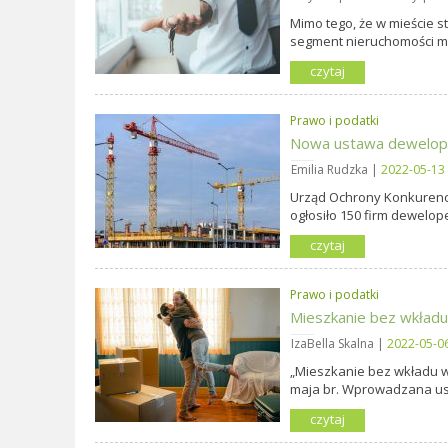
Mimo tego, że w mieście s
segment nieruchomości mie
czytaj
Prawo i podatki
Nowa ustawa deweloper
Emilia Rudzka |
2022-05-13
Urząd Ochrony Konkurencj
ogłosiło 150 firm dewelop
czytaj
Prawo i podatki
Mieszkanie bez wkładu
IzaBella Skalna |
2022-05-0
„Mieszkanie bez wkładu w
maja br. Wprowadzana ust
czytaj