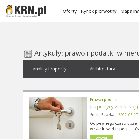
Oferty
Rynek pierwotny
Mapa inw
Artykuły: prawo i podatki w nie
Analizy i raporty
Architektura
Prawo i podatki
Jak politycy zamierzają 
Emilia Rudzka |
2022-08-17
Od pewnego czasu obserwu
względu wielu specjalistó
czytaj