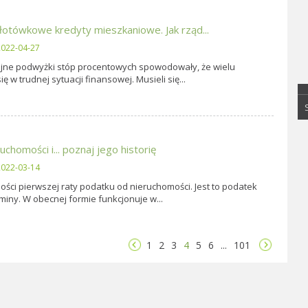
złotówkowe kredyty mieszkaniowe. Jak rząd...
022-04-27
lejne podwyżki stóp procentowych spowodowały, że wielu
 w trudnej sytuacji finansowej. Musieli się...
chomości i... poznaj jego historię
022-03-14
ności pierwszej raty podatku od nieruchomości. Jest to podatek
miny. W obecnej formie funkcjonuje w...
1
2
3
4
5
6
...
101