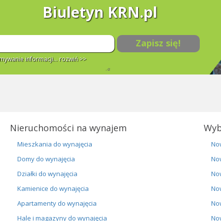
Biuletyn KRN.pl
Zapisz się!
ywanie informacji...
rozwiń >>
Nieruchomości na wynajem
Wyb
Mieszkania do wynajęcia
No
Domy do wynajęcia
No
Działki do wynajęcia
No
Kamienice do wynajęcia
No
Apartamenty do wynajęcia
No
Hale i magazyny do wynajęcia
No