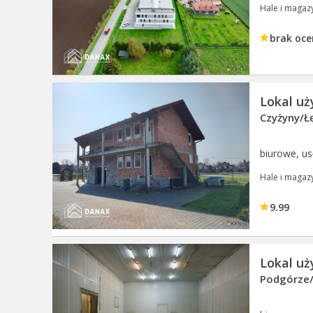
Hale i magaz
brak oce
Lokal u
Czyżyny/Łę
biurowe, 
Hale i magaz
9.99
Lokal u
Podgórze/