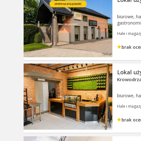
biurowe, h
gastronom
Hale i magaz
brak oce
Lokal u
Krowodrza,
biurowe, h
Hale i magaz
brak oce