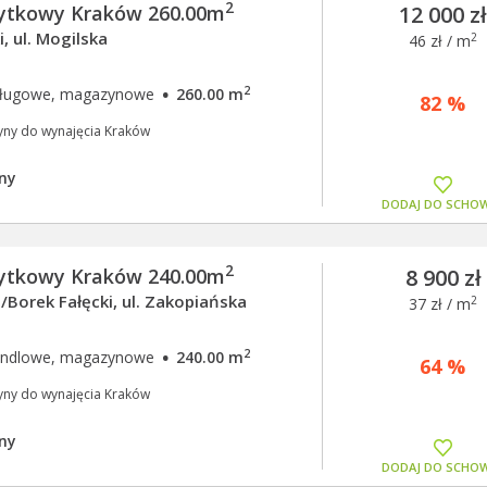
2
żytkowy Kraków 260.00m
12 000 z
, ul. Mogilska
2
46 zł / m
·
2
usługowe, magazynowe
260.00 m
82 %
yny do wynajęcia Kraków
ny
DODAJ DO SCHO
2
żytkowy Kraków 240.00m
8 900 zł
/Borek Fałęcki, ul. Zakopiańska
2
37 zł / m
·
2
handlowe, magazynowe
240.00 m
64 %
yny do wynajęcia Kraków
ny
DODAJ DO SCHO