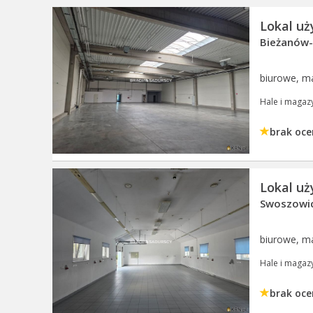
Lokal u
Bieżanów-P
biurowe, m
Hale i magaz
brak oce
Lokal u
Swoszowic
biurowe, 
Hale i magaz
brak oce