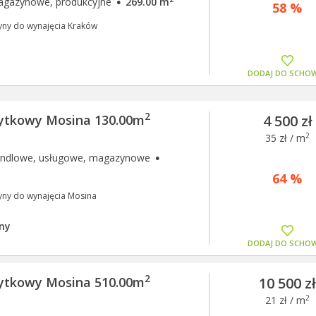
·
agazynowe, produkcyjne
269.00 m
58 %
yny do wynajęcia Kraków
DODAJ DO SCHO
2
żytkowy Mosina 130.00m
4 500 zł
2
35 zł / m
·
andlowe, usługowe, magazynowe
64 %
yny do wynajęcia Mosina
ny
DODAJ DO SCHO
2
żytkowy Mosina 510.00m
10 500 z
2
21 zł / m