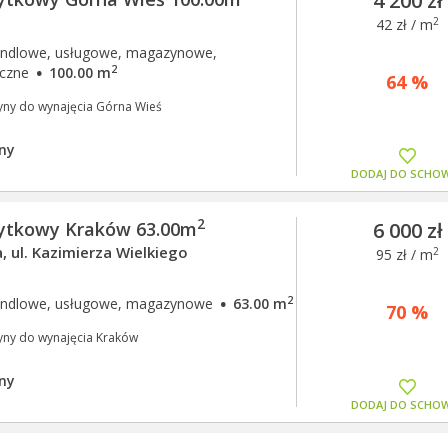
4 200 zł
2
42 zł / m
andlowe, usługowe, magazynowe,
·
2
iczne
100.00 m
64 %
yny do wynajęcia Górna Wieś
ny
DODAJ DO SCHO
2
żytkowy Kraków 63.00m
6 000 zł
 ul. Kazimierza Wielkiego
2
95 zł / m
·
2
andlowe, usługowe, magazynowe
63.00 m
70 %
yny do wynajęcia Kraków
ny
DODAJ DO SCHO