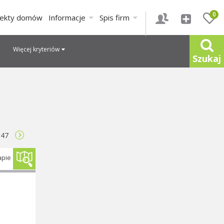
0
jekty domów
Informacje
Spis firm
Więcej kryteriów
Szukaj
47
apie
ł