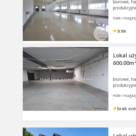
biurowe, h
produkcyjn
Hale i magaz
9.99
Lokal uż
600.00m
biurowe, h
produkcyjn
Hale i magaz
brak oce
Lokal u