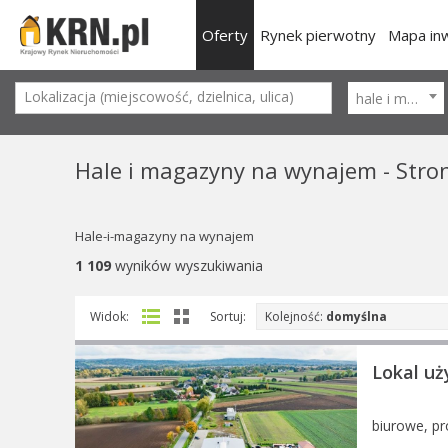
Oferty
Rynek pierwotny
Mapa inw
hale i magazyny
Hale i magazyny na wynajem - Stro
Hale-i-magazyny na wynajem
1 109
wyników wyszukiwania
Kolejność:
domyślna
Widok:
Sortuj:
Lokal uż
biurowe, p