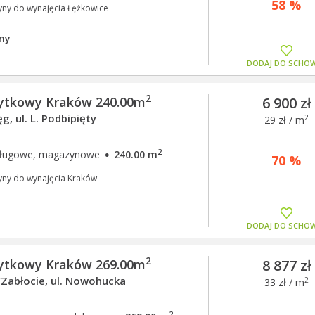
58 %
yny do wynajęcia Łężkowice
ny
DODAJ DO SCHO
2
żytkowy Kraków 240.00m
6 900 zł
g, ul. L. Podbipięty
2
29 zł / m
·
2
usługowe, magazynowe
240.00 m
70 %
yny do wynajęcia Kraków
DODAJ DO SCHO
2
żytkowy Kraków 269.00m
8 877 zł
Zabłocie, ul. Nowohucka
2
33 zł / m
2