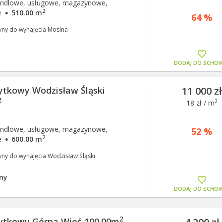
andlowe, usługowe, magazynowe,
·
2
e
510.00 m
64 %
yny do wynajęcia Mosina
DODAJ DO SCHO
ytkowy Wodzisław Śląski
11 000 z
2
2
18 zł / m
andlowe, usługowe, magazynowe,
52 %
·
2
e
600.00 m
yny do wynajęcia Wodzisław Śląski
ny
DODAJ DO SCHO
2
żytkowy Górna Wieś 100.00m