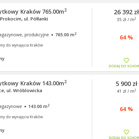
2
żytkowy Kraków 765.00m
26 392 z
rokocim, ul. Półłanki
2
35 zł / m
·
2
agazynowe, produkcyjne
765.00 m
64 %
yny do wynajęcia Kraków
ny
DODAJ DO SCHO
2
żytkowy Kraków 143.00m
5 900 zł
e, ul. Wróblowicka
2
41 zł / m
·
2
magazynowe
143.00 m
64 %
yny do wynajęcia Kraków
ny
DODAJ DO SCHO