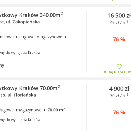
2
żytkowy Kraków 340.00m
16 500 z
e, ul. Zakopiańska
2
49 zł / m
·
andlowe, usługowe, magazynowe
76 %
yny do wynajęcia Kraków
ny
DODAJ DO SCHO
2
żytkowy Kraków 70.00m
4 900 zł
to, ul. Floriańska
2
70 zł / m
·
2
usługowe, magazynowe
70.00 m
76 %
yny do wynajęcia Kraków