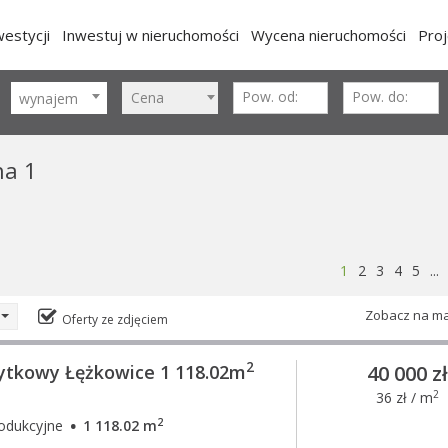
estycji
Inwestuj w nieruchomości
Wycena nieruchomości
Pro
Cena
wynajem
na 1
1
2
3
4
5
...
Zobacz na m
Oferty ze zdjęciem
2
ytkowy Łężkowice 1 118.02m
40 000 z
2
36 zł / m
·
2
rodukcyjne
1 118.02 m