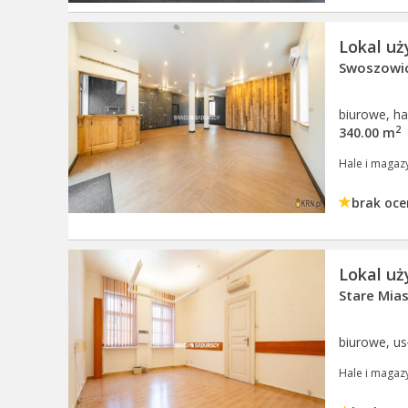
Lokal u
Swoszowic
biurowe, h
2
340.00 m
Hale i magaz
brak oce
Lokal u
Stare Mias
biurowe, 
Hale i magaz