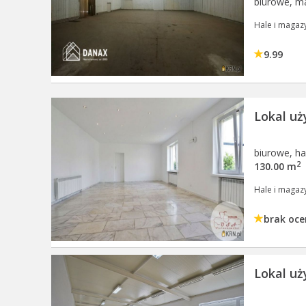
biurowe, m
Hale i magaz
9.99
Lokal u
biurowe, h
2
130.00 m
Hale i magaz
brak oce
Lokal u