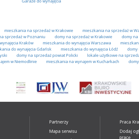
Garaże do wynajęcia
mieszkania na sprzedaż w Krakowie
mieszkania na sprzedaż w W
na sprzedaż w Poznaniu
domy na sprzedaż w Krakowie
domy na 
 wynajęcia Kraków
mieszkania do wynajęcia Warszawa
mieszkan
kania do wynajęcia Gdańsk
mieszkania do wynajęcia Łódź
domy 
yski
domy na sprzedaż powiat Policki
lokale użytkowe na sprzed
ajem w Niemodlinie
mieszkania na wynajem w Kucharkach
domy 
Partnerzy
Praca Kr
Mapa serwisu
Dodaj og
pracę