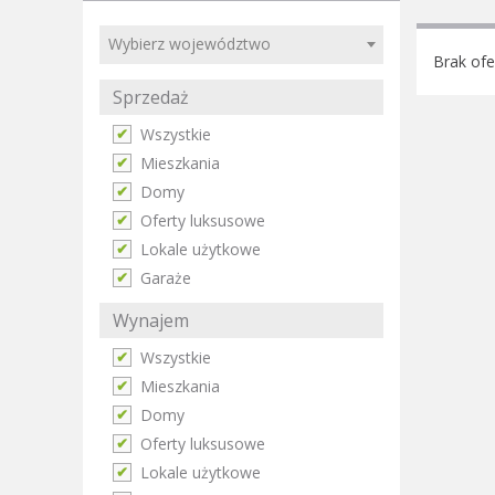
Wybierz województwo
Brak ofe
Sprzedaż
Wszystkie
Mieszkania
Domy
Oferty luksusowe
Lokale użytkowe
Garaże
Wynajem
Wszystkie
Mieszkania
Domy
Oferty luksusowe
Lokale użytkowe