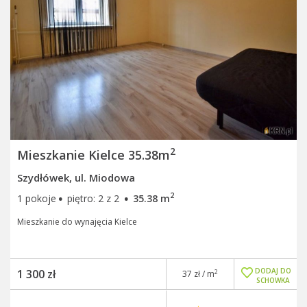
2
Mieszkanie Kielce 35.38m
Szydłówek, ul. Miodowa
·
·
2
1 pokoje
piętro: 2 z 2
35.38 m
Mieszkanie do wynajęcia Kielce
DODAJ DO
1 300 zł
2
37 zł / m
SCHOWKA