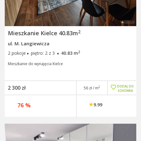
2
Mieszkanie Kielce 40.83m
ul. M. Langiewicza
·
·
2
2 pokoje
piętro: 2 z 3
40.83 m
Mieszkanie do wynajęcia Kielce
DODAJ DO
2 300 zł
2
56 zł / m
SCHOWKA
76 %
9.99