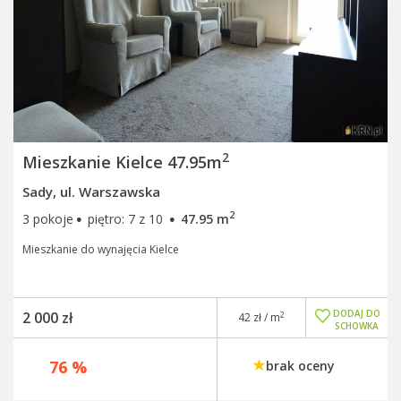
2
Mieszkanie Kielce 47.95m
Sady, ul. Warszawska
·
·
2
3 pokoje
piętro: 7 z 10
47.95 m
Mieszkanie do wynajęcia Kielce
DODAJ DO
2 000 zł
2
42 zł / m
SCHOWKA
76 %
brak oceny