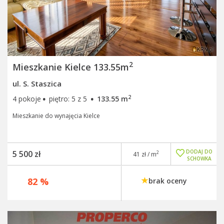
2
Mieszkanie Kielce 133.55m
ul. S. Staszica
·
·
2
4 pokoje
piętro: 5 z 5
133.55 m
Mieszkanie do wynajęcia Kielce
DODAJ DO
5 500 zł
2
41 zł / m
SCHOWKA
82 %
brak oceny