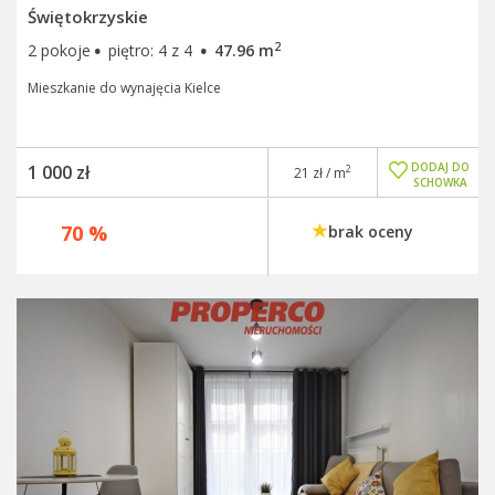
Świętokrzyskie
·
·
2
2 pokoje
piętro: 4 z 4
47.96 m
Mieszkanie do wynajęcia Kielce
DODAJ DO
1 000 zł
2
21 zł / m
SCHOWKA
70 %
brak oceny