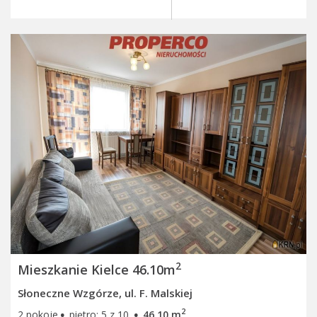
2
Mieszkanie Kielce 46.10m
Słoneczne Wzgórze, ul. F. Malskiej
·
·
2
2 pokoje
piętro: 5 z 10
46.10 m