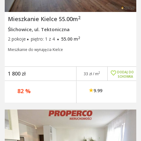
2
Mieszkanie Kielce 55.00m
Ślichowice, ul. Tektoniczna
·
·
2
2 pokoje
piętro: 1 z 4
55.00 m
Mieszkanie do wynajęcia Kielce
DODAJ DO
1 800 zł
2
33 zł / m
SCHOWKA
82 %
9.99