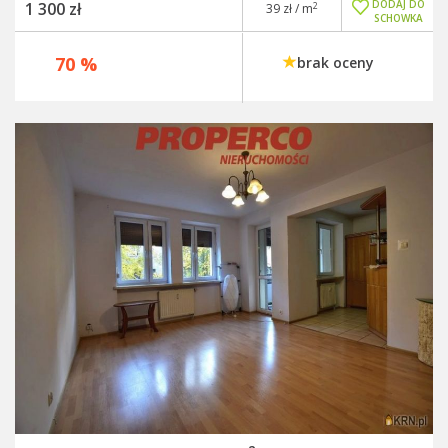
DODAJ DO
1 300 zł
2
39 zł / m
SCHOWKA
70 %
brak oceny