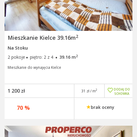
2
Mieszkanie Kielce 39.16m
Na Stoku
·
·
2
2 pokoje
piętro: 2 z 4
39.16 m
Mieszkanie do wynajęcia Kielce
DODAJ DO
1 200 zł
2
31 zł / m
SCHOWKA
70 %
brak oceny