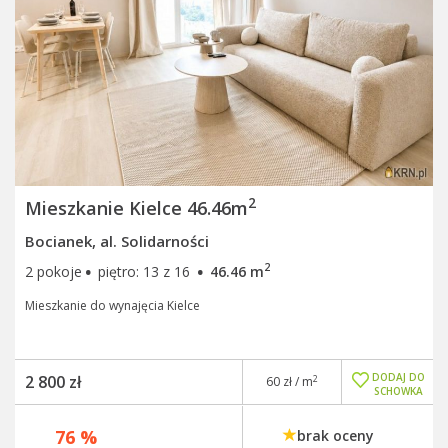
2
Mieszkanie Kielce 46.46m
Bocianek, al. Solidarności
·
·
2
2 pokoje
piętro: 13 z 16
46.46 m
Mieszkanie do wynajęcia Kielce
DODAJ DO
2 800 zł
2
60 zł / m
SCHOWKA
76 %
brak oceny