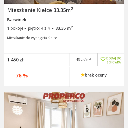
2
Mieszkanie Kielce 33.35m
Barwinek
·
·
2
1 pokoje
piętro: 4 z 4
33.35 m
Mieszkanie do wynajęcia Kielce
DODAJ DO
1 450 zł
2
43 zł / m
SCHOWKA
76 %
brak oceny