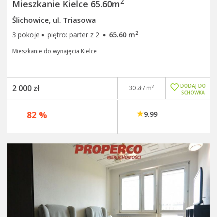
2
Mieszkanie Kielce 65.60m
Ślichowice, ul. Triasowa
·
·
2
3 pokoje
piętro: parter z 2
65.60 m
Mieszkanie do wynajęcia Kielce
DODAJ DO
2 000 zł
2
30 zł / m
SCHOWKA
82 %
9.99