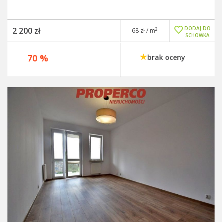
DODAJ DO
2 200 zł
2
68 zł / m
SCHOWKA
70 %
brak oceny