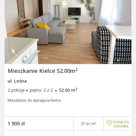
2
Mieszkanie Kielce 52.00m
ul. Leśna
·
·
2
2 pokoje
piętro: 2 z 2
52.00 m
Mieszkanie do wynajęcia Kielce
DODAJ DO
1 900 zł
2
37 zł / m
SCHOWKA