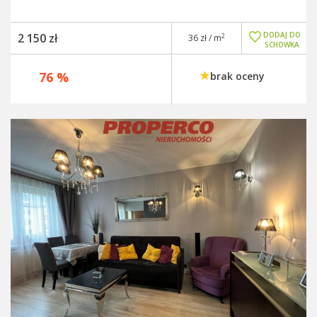
DODAJ DO
2 150 zł
2
36 zł / m
SCHOWKA
76 %
brak oceny