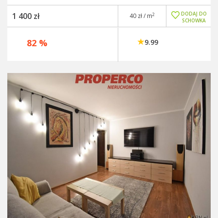
DODAJ DO
1 400 zł
2
40 zł / m
SCHOWKA
82 %
9.99