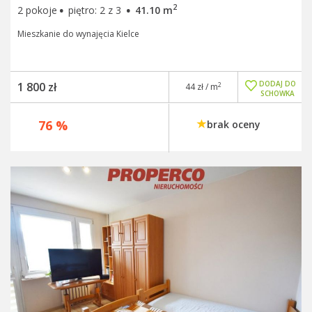
·
·
2
2 pokoje
piętro: 2 z 3
41.10 m
Mieszkanie do wynajęcia Kielce
DODAJ DO
1 800 zł
2
44 zł / m
SCHOWKA
76 %
brak oceny