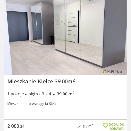
2
Mieszkanie Kielce 39.00m
·
·
2
1 pokoje
piętro: 3 z 4
39.00 m
Mieszkanie do wynajęcia Kielce
DODAJ DO
2 000 zł
2
51 zł / m
SCHOWKA