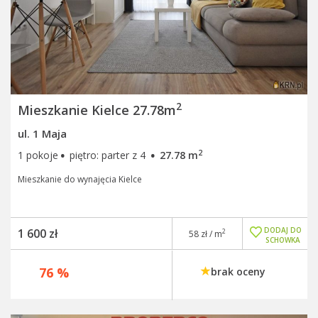
2
Mieszkanie Kielce 27.78m
ul. 1 Maja
·
·
2
1 pokoje
piętro: parter z 4
27.78 m
Mieszkanie do wynajęcia Kielce
DODAJ DO
1 600 zł
2
58 zł / m
SCHOWKA
76 %
brak oceny