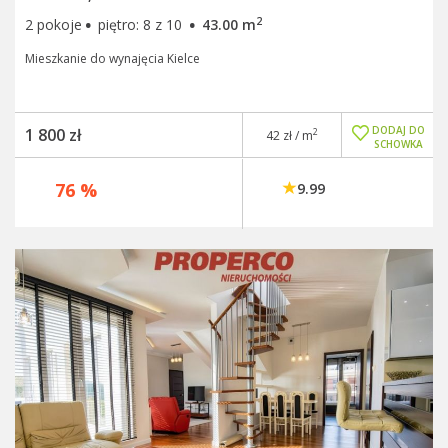
·
·
2
2 pokoje
piętro: 8 z 10
43.00 m
Mieszkanie do wynajęcia Kielce
DODAJ DO
1 800 zł
2
42 zł / m
SCHOWKA
76 %
9.99