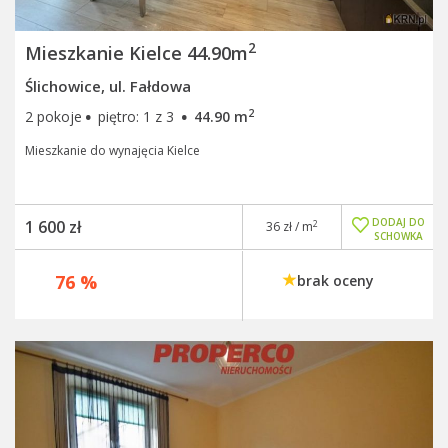
2
Mieszkanie Kielce 44.90m
Ślichowice, ul. Fałdowa
·
·
2
2 pokoje
piętro: 1 z 3
44.90 m
Mieszkanie do wynajęcia Kielce
DODAJ DO
1 600 zł
2
36 zł / m
SCHOWKA
76 %
brak oceny