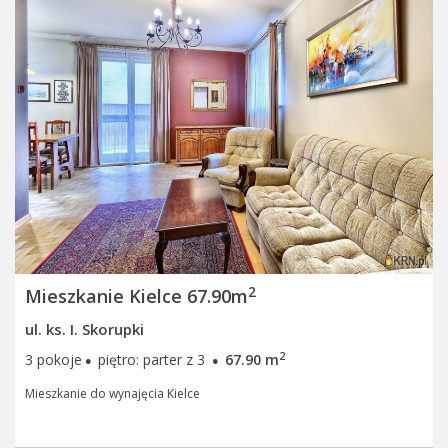
2
Mieszkanie Kielce 67.90m
ul. ks. I. Skorupki
·
·
2
3 pokoje
piętro: parter z 3
67.90 m
Mieszkanie do wynajęcia Kielce