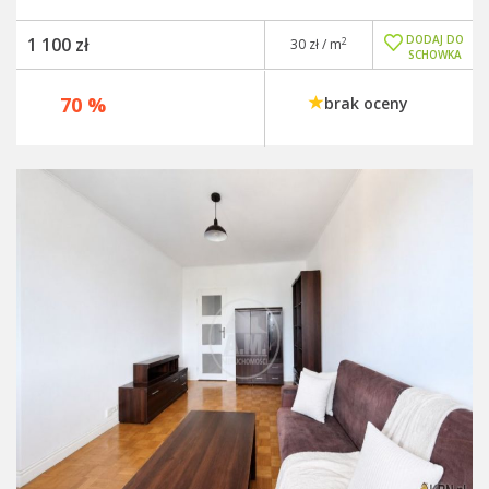
DODAJ DO
1 100 zł
2
30 zł / m
SCHOWKA
70 %
brak oceny