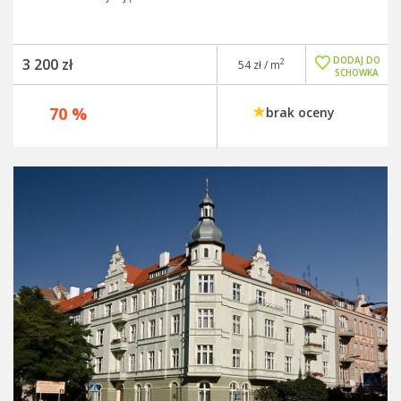
DODAJ DO
3 200 zł
2
54 zł / m
SCHOWKA
70 %
brak oceny