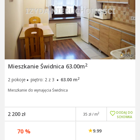
2
Mieszkanie Świdnica 63.00m
·
·
2
2 pokoje
piętro: 2 z 3
63.00 m
Mieszkanie do wynajęcia Świdnica
DODAJ DO
2 200 zł
2
35 zł / m
SCHOWKA
70 %
9.99