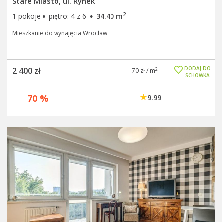
Stare Miasto, ul. Rynek
·
·
2
1 pokoje
piętro: 4 z 6
34.40 m
Mieszkanie do wynajęcia Wrocław
DODAJ DO
2 400 zł
2
70 zł / m
SCHOWKA
70 %
9.99