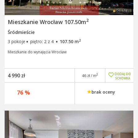
2
Mieszkanie Wrocław 107.50m
Śródmieście
·
·
2
3 pokoje
piętro: 2 z 4
107.50 m
Mieszkanie do wynajęcia Wrocław
DODAJ DO
4 990 zł
2
46 zł / m
SCHOWKA
76 %
brak oceny