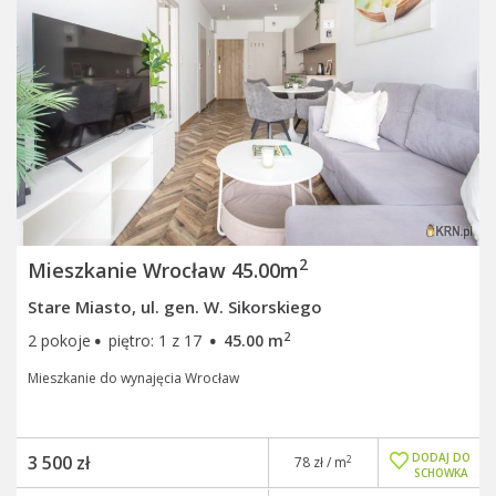
2
Mieszkanie Wrocław 45.00m
Stare Miasto, ul. gen. W. Sikorskiego
·
·
2
2 pokoje
piętro: 1 z 17
45.00 m
Mieszkanie do wynajęcia Wrocław
DODAJ DO
3 500 zł
2
78 zł / m
SCHOWKA