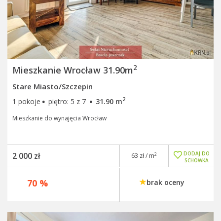
2
Mieszkanie Wrocław 31.90m
Stare Miasto/Szczepin
·
·
2
1 pokoje
piętro: 5 z 7
31.90 m
Mieszkanie do wynajęcia Wrocław
DODAJ DO
2 000 zł
2
63 zł / m
SCHOWKA
70 %
brak oceny