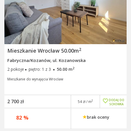
2
Mieszkanie Wrocław 50.00m
Fabryczna/Kozanów, ul. Kozanowska
·
·
2
2 pokoje
piętro: 1 z 3
50.00 m
Mieszkanie do wynajęcia Wrocław
DODAJ DO
2 700 zł
2
54 zł / m
SCHOWKA
82 %
brak oceny