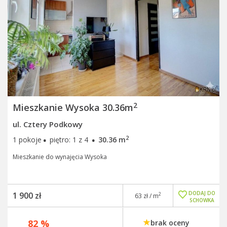
2
Mieszkanie Wysoka 30.36m
ul. Cztery Podkowy
·
·
2
1 pokoje
piętro: 1 z 4
30.36 m
Mieszkanie do wynajęcia Wysoka
DODAJ DO
1 900 zł
2
63 zł / m
SCHOWKA
82 %
brak oceny