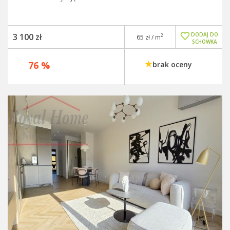
DODAJ DO
3 100 zł
2
65 zł / m
SCHOWKA
76 %
brak oceny