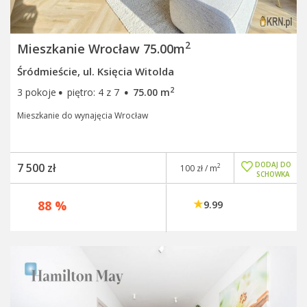
2
Mieszkanie Wrocław 75.00m
Śródmieście, ul. Księcia Witolda
·
·
2
3 pokoje
piętro: 4 z 7
75.00 m
Mieszkanie do wynajęcia Wrocław
DODAJ DO
7 500 zł
2
100 zł / m
SCHOWKA
88 %
9.99