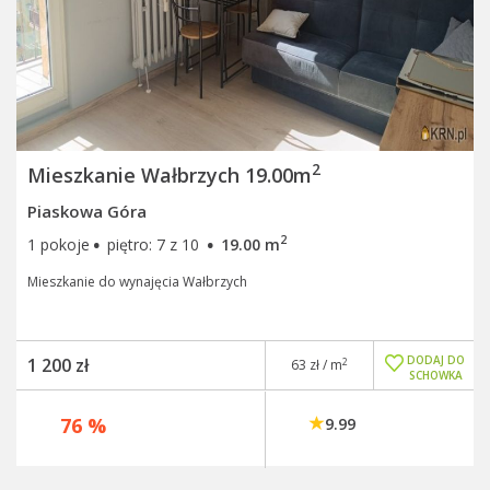
2
Mieszkanie Wałbrzych 19.00m
Piaskowa Góra
·
·
2
1 pokoje
piętro: 7 z 10
19.00 m
Mieszkanie do wynajęcia Wałbrzych
DODAJ DO
1 200 zł
2
63 zł / m
SCHOWKA
76 %
9.99