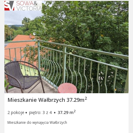
2
Mieszkanie Wałbrzych 37.29m
·
·
2
2 pokoje
piętro: 3 z 4
37.29 m
Mieszkanie do wynajęcia Wałbrzych