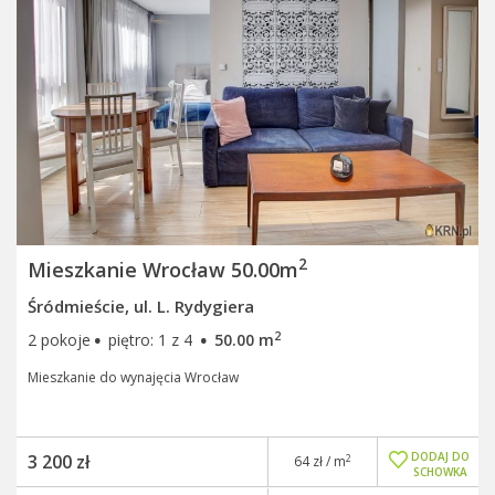
2
Mieszkanie Wrocław 50.00m
Śródmieście, ul. L. Rydygiera
·
·
2
2 pokoje
piętro: 1 z 4
50.00 m
Mieszkanie do wynajęcia Wrocław
DODAJ DO
3 200 zł
2
64 zł / m
SCHOWKA