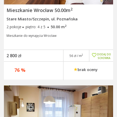
2
Mieszkanie Wrocław 50.00m
Stare Miasto/Szczepin, ul. Poznańska
·
·
2
2 pokoje
piętro: 4 z 5
50.00 m
Mieszkanie do wynajęcia Wrocław
DODAJ DO
2 800 zł
2
56 zł / m
SCHOWKA
76 %
brak oceny