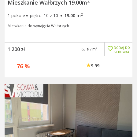
2
Mieszkanie Wałbrzych 19.00m
·
·
2
1 pokoje
piętro: 10 z 10
19.00 m
Mieszkanie do wynajęcia Wałbrzych
DODAJ DO
1 200 zł
2
63 zł / m
SCHOWKA
76 %
9.99