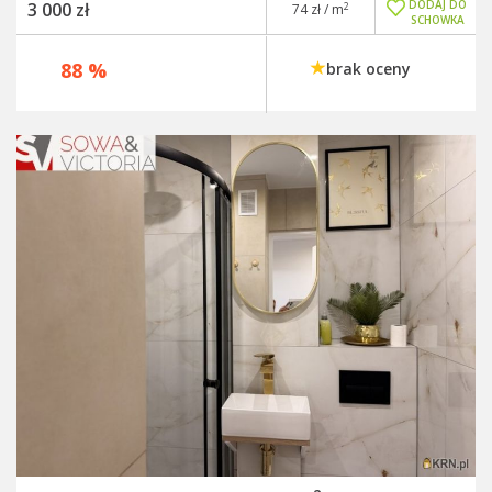
DODAJ DO
3 000 zł
2
74 zł / m
SCHOWKA
88 %
brak oceny