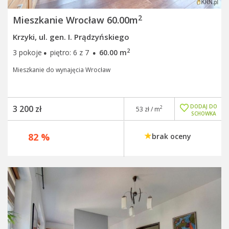
2
Mieszkanie Wrocław 60.00m
Krzyki, ul. gen. I. Prądzyńskiego
·
·
2
3 pokoje
piętro: 6 z 7
60.00 m
Mieszkanie do wynajęcia Wrocław
DODAJ DO
3 200 zł
2
53 zł / m
SCHOWKA
82 %
brak oceny