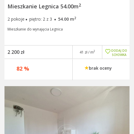
2
Mieszkanie Legnica 54.00m
·
·
2
2 pokoje
piętro: 2 z 3
54.00 m
Mieszkanie do wynajęcia Legnica
DODAJ DO
2 200 zł
2
41 zł / m
SCHOWKA
82 %
brak oceny