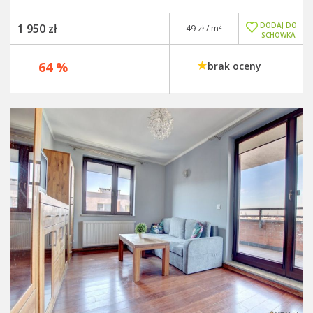
DODAJ DO
1 950 zł
2
49 zł / m
SCHOWKA
64 %
brak oceny