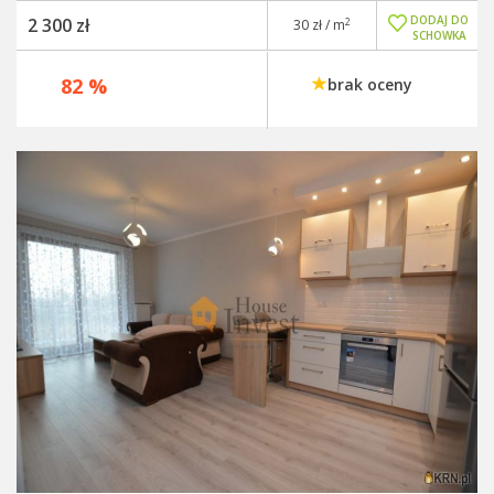
DODAJ DO
2 300 zł
2
30 zł / m
SCHOWKA
82 %
brak oceny