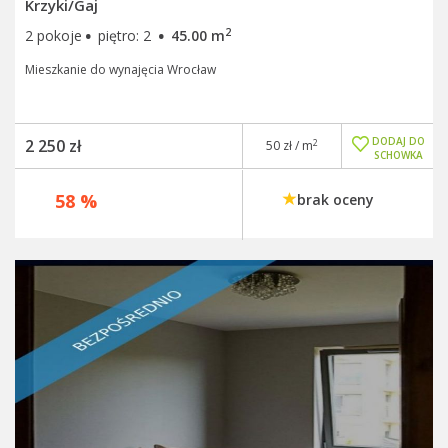
Krzyki/Gaj
·
·
2
2 pokoje
piętro: 2
45.00 m
Mieszkanie do wynajęcia Wrocław
DODAJ DO
2 250 zł
2
50 zł / m
SCHOWKA
58 %
brak oceny