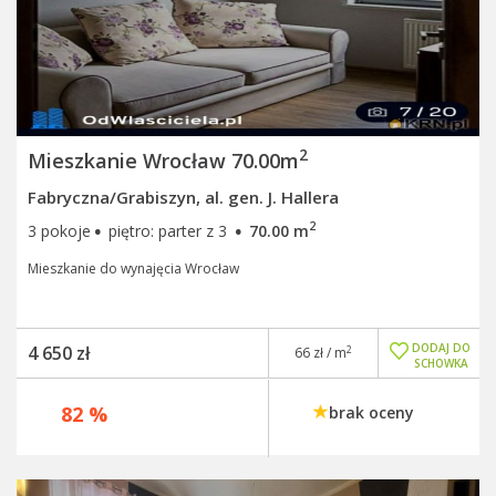
2
Mieszkanie Wrocław 70.00m
Fabryczna/Grabiszyn, al. gen. J. Hallera
·
·
2
3 pokoje
piętro: parter z 3
70.00 m
Mieszkanie do wynajęcia Wrocław
DODAJ DO
4 650 zł
2
66 zł / m
SCHOWKA
82 %
brak oceny