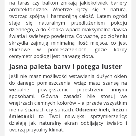
na taras czy balkon znikają jakiekolwiek bariery
architektoniczne. Wnętrze łączy się z naturą,
tworząc spójną i harmonijną całość. Latem ogród
staje się naturalnym przedłużeniem pokoju
dziennego, a do środka wpada maksymalna dawka
światła i świeżego powietrza. Co ważne, po złożeniu
skrzydła zajmują minimalną ilość miejsca, co jest
kluczowe w pomieszczeniach, gdzie każdy
centymetr podłogi jest na wagę złota.
Jasna paleta barw i potęga luster
Jeśli nie masz możliwości wstawienia dużych okien
do danego pomieszczenia, wciąż masz szansę na
wizualne powiększenie przestrzeni innymi
sposobami. Główna zasada? Nie stosuj we
wnętrzach ciemnych kolorów – a przede wszystkim
nie na ścianach czy sufitach.
Odcienie bieli, beżu i
śmietanki
to Twoi najwięksi sprzymierzeńcy:
działają jak naturalny ekran odbijający światło i
tworzą przytulny klimat.