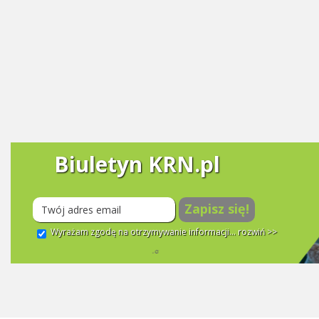
Biuletyn KRN.pl
Zapisz się!
Wyrażam zgodę na otrzymywanie informacji...
rozwiń >>