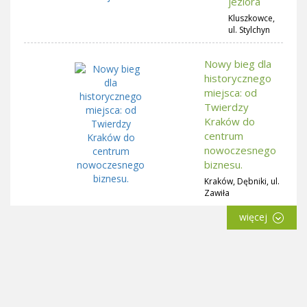
jeziora
Kluszkowce,
ul. Stylchyn
Nowy bieg dla
historycznego
miejsca: od
Twierdzy
Kraków do
centrum
nowoczesnego
biznesu.
Kraków, Dębniki, ul.
Zawiła
więcej