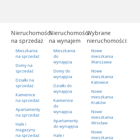
Nieruchomości
Nieruchomości
Wybrane
na sprzedaż
na wynajem
nieruchomości:
Mieszkania
Mieszkania
Nowe
na sprzedaż
do
mieszkania
wynajęcia
Warszawa
Domy na
sprzedaż
Domy do
Nowe
wynajęcia
mieszkania
Działki na
Katowice
sprzedaż
Działki do
wynajęcia
Nowe
Kamienice
mieszkania
na sprzedaż
Kamienice
Kraków
do
Apartamenty
wynajęcia
Nowe
na sprzedaż
mieszkania
Apartamenty
Wrocław
Hale i
do wynajęcia
magazyny
Nowe
na sprzedaż
Hale i
mieszkania