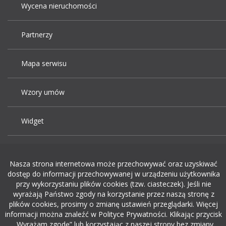
Wycena nieruchomości
Partnerzy
Mapa serwisu
Wzory umów
Widget
Praca Kraków
Nasza strona internetowa może przechowywać oraz uzyskiwać
dostęp do informacji przechowywanej w urządzeniu użytkownika
Dodaj ogłoszenie o pracę
przy wykorzystaniu plików cookies (tzw. ciasteczek). Jeśli nie
wyrażają Państwo zgody na korzystanie przez naszą stronę z
plików cookies, prosimy o zmianę ustawień przeglądarki. Więcej
rekrutacja w it
informacji można znaleźć w Polityce Prywatności. Klikając przycisk
„Wyrażam zgodę” lub korzystając z naszej strony bez zmiany