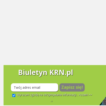
Biuletyn KRN.pl
Zapisz się!
Wyrażam zgodę na otrzymywanie informacji...
rozwiń >>