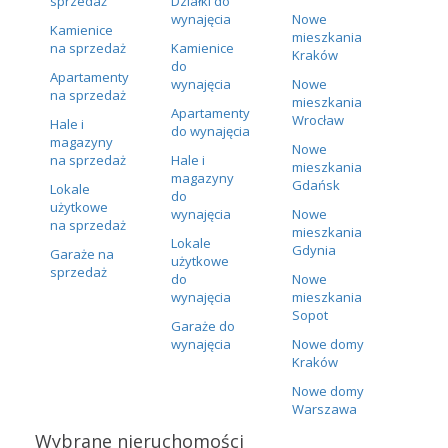
sprzedaż
Działki do
wynajęcia
Nowe
Kamienice
mieszkania
na sprzedaż
Kamienice
Kraków
do
Apartamenty
wynajęcia
Nowe
na sprzedaż
mieszkania
Apartamenty
Wrocław
Hale i
do wynajęcia
magazyny
Nowe
na sprzedaż
Hale i
mieszkania
magazyny
Gdańsk
Lokale
do
użytkowe
wynajęcia
Nowe
na sprzedaż
mieszkania
Lokale
Gdynia
Garaże na
użytkowe
sprzedaż
do
Nowe
wynajęcia
mieszkania
Sopot
Garaże do
wynajęcia
Nowe domy
Kraków
Nowe domy
Warszawa
Wybrane nieruchomości