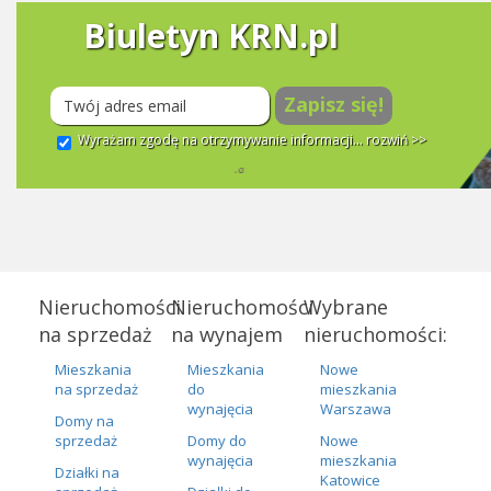
Biuletyn KRN.pl
Zapisz się!
Wyrażam zgodę na otrzymywanie informacji...
rozwiń >>
Nieruchomości
Nieruchomości
Wybrane
na sprzedaż
na wynajem
nieruchomości:
Mieszkania
Mieszkania
Nowe
na sprzedaż
do
mieszkania
wynajęcia
Warszawa
Domy na
sprzedaż
Domy do
Nowe
wynajęcia
mieszkania
Działki na
Katowice