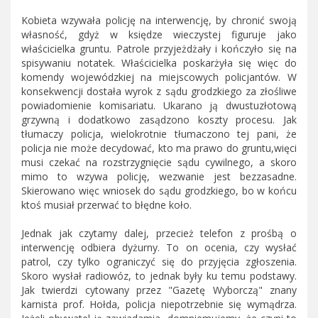
Kobieta wzywała policję na interwencję, by chronić swoją
własność, gdyż w księdze wieczystej figuruje jako
właścicielka gruntu. Patrole przyjeżdżały i kończyło się na
spisywaniu notatek. Właścicielka poskarżyła się więc do
komendy wojewódzkiej na miejscowych policjantów. W
konsekwencji dostała wyrok z sądu grodzkiego za złośliwe
powiadomienie komisariatu. Ukarano ją dwustuzłotową
grzywną i dodatkowo zasądzono koszty procesu. Jak
tłumaczy policja, wielokrotnie tłumaczono tej pani, że
policja nie może decydować, kto ma prawo do gruntu,więci
musi czekać na rozstrzygnięcie sądu cywilnego, a skoro
mimo to wzywa policję, wezwanie jest bezzasadne.
Skierowano więc wniosek do sądu grodzkiego, bo w końcu
ktoś musiał przerwać to błędne koło.
Jednak jak czytamy dalej, przecież telefon z prośbą o
interwencję odbiera dyżurny. To on ocenia, czy wysłać
patrol, czy tylko ograniczyć się do przyjęcia zgłoszenia.
Skoro wysłał radiowóz, to jednak były ku temu podstawy.
Jak twierdzi cytowany przez "Gazetę Wyborczą" znany
karnista prof. Hołda, policja niepotrzebnie się wymądrza.