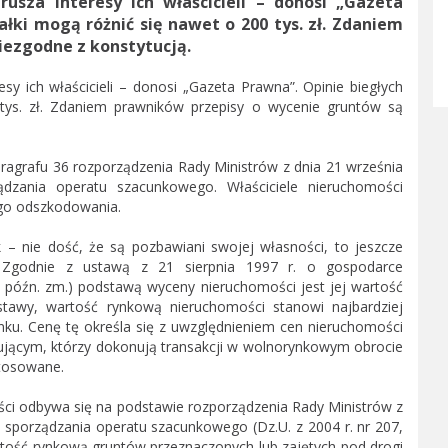
sza interesy ich właścicieli – donosi „Gazeta
ałki mogą różnić się nawet o 200 tys. zł. Zdaniem
iezgodne z konstytucją.
y ich właścicieli – donosi „Gazeta Prawna”. Opinie biegłych
 tys. zł. Zdaniem prawników przepisy o wycenie gruntów są
ragrafu 36 rozporządzenia Rady Ministrów z dnia 21 września
dzania operatu szacunkowego. Właściciele nieruchomości
go odszkodowania.
k – nie dość, że są pozbawiani swojej własności, to jeszcze
. Zgodnie z ustawą z 21 sierpnia 1997 r. o gospodarce
z późn. zm.) podstawą wyceny nieruchomości jest jej wartość
ustawy, wartość rynkową nieruchomości stanowi najbardziej
ku. Cenę tę określa się z uwzględnieniem cen nieruchomości
jącym, którzy dokonują transakcji w wolnorynkowym obrocie
stosowane.
ci odbywa się na podstawie rozporządzenia Rady Ministrów z
 sporządzania operatu szacunkowego (Dz.U. z 2004 r. nr 207,
rtość rynkową gruntów przeznaczonych lub zajętych pod drogi