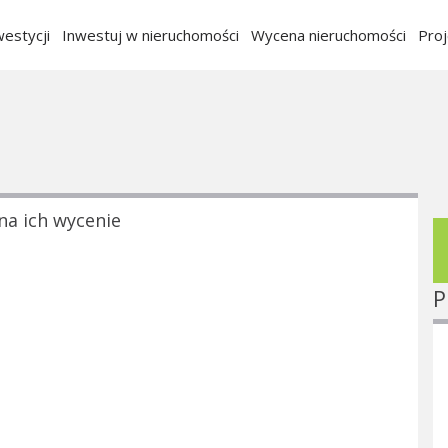
estycji
Inwestuj w nieruchomości
Wycena nieruchomości
Pro
na ich wycenie
P