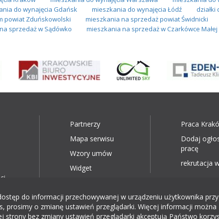
ania do wynajęcia Gdańsk
mieszkania do wynajęcia Łódź
działki
m powiat Zduńskowolski
mieszkania na sprzedaż powiat Świdnicki
na sprzedaż w Sądówko
mieszkania na sprzedaż w Czarkówce Małej
Partnerzy
Praca Krak
Mapa serwisu
Dodaj ogło
pracę
Wzory umów
rekrutacja w
Widget
ci
ęp do informacji przechowywanej w urządzeniu użytkownika przy wyk
, prosimy o zmianę ustawień przeglądarki. Więcej informacji można 
ej strony bez zmiany ustawień przeglądarki akceptują Państwo korzys