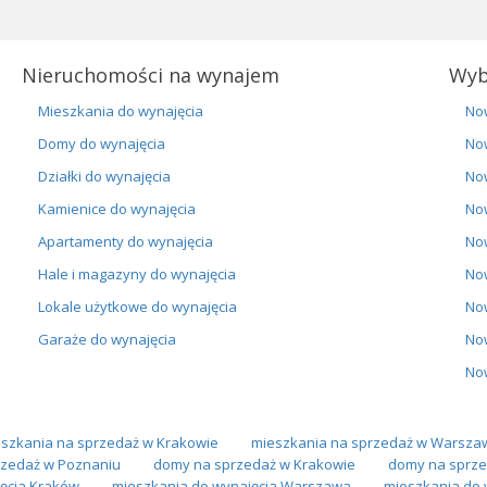
Nieruchomości na wynajem
Wyb
Mieszkania do wynajęcia
No
Domy do wynajęcia
No
Działki do wynajęcia
No
Kamienice do wynajęcia
No
Apartamenty do wynajęcia
No
Hale i magazyny do wynajęcia
No
Lokale użytkowe do wynajęcia
No
Garaże do wynajęcia
No
No
szkania na sprzedaż w Krakowie
mieszkania na sprzedaż w Warsza
zedaż w Poznaniu
domy na sprzedaż w Krakowie
domy na sprze
ęcia Kraków
mieszkania do wynajęcia Warszawa
mieszkania do 