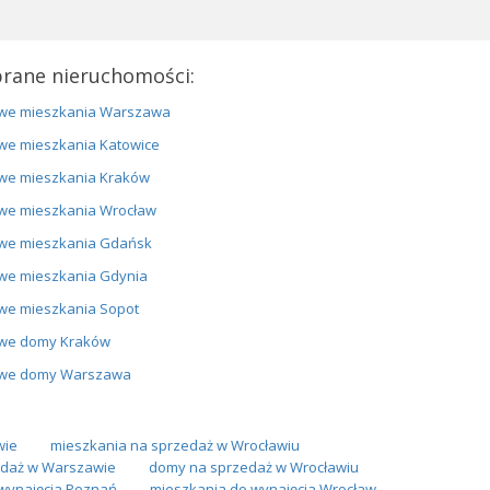
rane nieruchomości:
we mieszkania Warszawa
we mieszkania Katowice
we mieszkania Kraków
we mieszkania Wrocław
we mieszkania Gdańsk
we mieszkania Gdynia
we mieszkania Sopot
we domy Kraków
we domy Warszawa
wie
mieszkania na sprzedaż w Wrocławiu
daż w Warszawie
domy na sprzedaż w Wrocławiu
wynajęcia Poznań
mieszkania do wynajęcia Wrocław