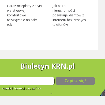
Garaż ocieplany z płyty
Jak biuro
warstwowej –
nieruchomości
komfortowe
pozyskuje klientów z
rozwiązanie na cały
internetu bez zimnych
rok
telefonów
Biuletyn KRN.pl
Zapisz się!
ywanie informacji...
rozwiń >>