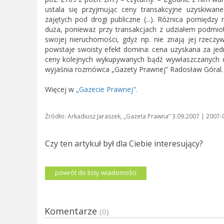
ustala się przyjmując ceny transakcyjne uzyskiwa
zajętych pod drogi publiczne (...). Różnica pomiędzy
duża, ponieważ przy transakcjach z udziałem podmiot
swojej nieruchomości, gdyż np. nie znają jej rzeczyw
powstaje swoisty efekt domina: cena uzyskana za jed
ceny kolejnych wykupywanych bądź wywłaszczanych dzi
wyjaśnia rozmówca „Gazety Prawnej” Radosław Góral.
Więcej w
„Gazecie Prawnej".
Źródło: Arkadiusz Jaraszek, „Gazeta Prawna” 3.09.2007 | 2007-
Czy ten artykuł był dla Ciebie interesujący?
powrót do listy wiadomości
Komentarze
(0)