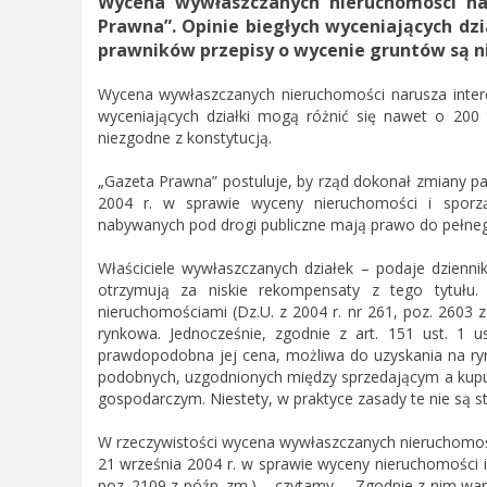
Wycena wywłaszczanych nieruchomości naru
Prawna”. Opinie biegłych wyceniających dzi
prawników przepisy o wycenie gruntów są n
Wycena wywłaszczanych nieruchomości narusza interes
wyceniających działki mogą różnić się nawet o 200
niezgodne z konstytucją.
„Gazeta Prawna” postuluje, by rząd dokonał zmiany pa
2004 r. w sprawie wyceny nieruchomości i sporzą
nabywanych pod drogi publiczne mają prawo do pełne
Właściciele wywłaszczanych działek – podaje dzienni
otrzymują za niskie rekompensaty z tego tytułu
nieruchomościami (Dz.U. z 2004 r. nr 261, poz. 2603 
rynkowa. Jednocześnie, zgodnie z art. 151 ust. 1 
prawdopodobna jej cena, możliwa do uzyskania na ryn
podobnych, uzgodnionych między sprzedającym a kupu
gospodarczym. Niestety, w praktyce zasady te nie są 
W rzeczywistości wycena wywłaszczanych nieruchomoś
21 września 2004 r. w sprawie wyceny nieruchomości i
poz. 2109 z późn. zm.) – czytamy. – Zgodnie z nim wa