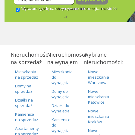
Wyrażam zgodę na otrzymywanie informacji...
rozwiń >>
Nieruchomości
Nieruchomości
Wybrane
na sprzedaż
na wynajem
nieruchomości:
Mieszkania
Mieszkania
Nowe
na sprzedaż
do
mieszkania
wynajęcia
Warszawa
Domy na
sprzedaż
Domy do
Nowe
wynajęcia
mieszkania
Działki na
Katowice
sprzedaż
Działki do
wynajęcia
Nowe
Kamienice
mieszkania
na sprzedaż
Kamienice
Kraków
do
Apartamenty
wynajęcia
Nowe
na sprzedaż