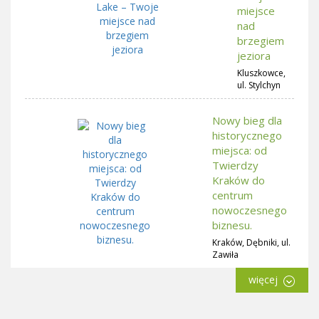
miejsce
nad
brzegiem
jeziora
Kluszkowce,
ul. Stylchyn
Nowy bieg dla
historycznego
miejsca: od
Twierdzy
Kraków do
centrum
nowoczesnego
biznesu.
Kraków, Dębniki, ul.
Zawiła
więcej