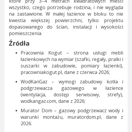
które przy 3–4 metrach kwadratowych mieści
wszystko, czego potrzebuje rodzina, i nie wygląda
na zastawione. W małej łazience w bloku to nie
kwestia większej powierzchni, tylko projektu
dopasowanego do ścian, instalacji i wysokości
pomieszczenia.
Źródła
Pracownia Kogut – strona usługi mebli
łazienkowych na wymiar (szafki, regały, pralki i
suszarki w zabudowie, pomiary łazienki),
pracowniakogut.pl, dane z czerwca 2026;
WodKanGaz – wymogi zabudowy kotła i
podgrzewacza gazowego w łazience
(wentylacja, dostęp serwisowy, strefy),
wodkangaz.com, dane z 2026;
Murator Dom – gazowy podgrzewacz wody i
warunki montażu, muratordom.pl, dane z
2026.