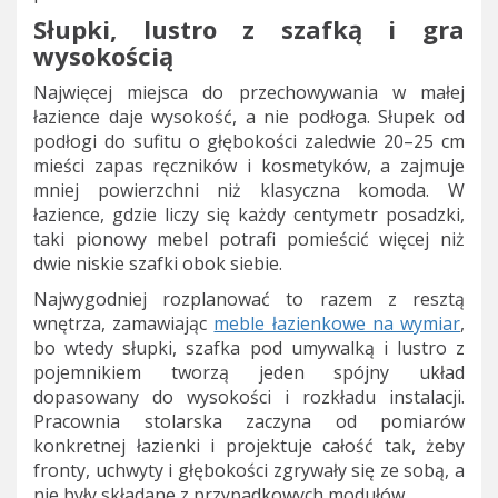
Słupki, lustro z szafką i gra
wysokością
Najwięcej miejsca do przechowywania w małej
łazience daje wysokość, a nie podłoga. Słupek od
podłogi do sufitu o głębokości zaledwie 20–25 cm
mieści zapas ręczników i kosmetyków, a zajmuje
mniej powierzchni niż klasyczna komoda. W
łazience, gdzie liczy się każdy centymetr posadzki,
taki pionowy mebel potrafi pomieścić więcej niż
dwie niskie szafki obok siebie.
Najwygodniej rozplanować to razem z resztą
wnętrza, zamawiając
meble łazienkowe na wymiar
,
bo wtedy słupki, szafka pod umywalką i lustro z
pojemnikiem tworzą jeden spójny układ
dopasowany do wysokości i rozkładu instalacji.
Pracownia stolarska zaczyna od pomiarów
konkretnej łazienki i projektuje całość tak, żeby
fronty, uchwyty i głębokości zgrywały się ze sobą, a
nie były składane z przypadkowych modułów.