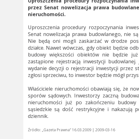
Uproszczenia procedury rozpoczynania inw
przez Senat nowelizacja prawa budowlanego
nieruchomości.
Uproszczenia procedury rozpoczynania inwest
Senat nowelizacja prawa budowlanego, nie są k
Nie będą oni mogli zaskarżać w drodze pos
działce. Nawet wówczas, gdy obiekt będzie odb
budowy większości obiektów nie będzie ju
zastąpione rejestracją inwestycji budowlanej
wydanie decyzji o rejestracji inwestycji przez s
zgłosi sprzeciwu, to inwestor będzie mógł przys
Właściciele nieruchomości obawiają się, że n
sporów sądowych. Inwestorzy zaczną budować
nieruchomości już po zakończeniu budowy 
sąsiedzkie są dość restrykcyjne i nakazują
dziennik.
Źródło: „Gazeta Prawna” 16.03.2009 | 2009-03-16