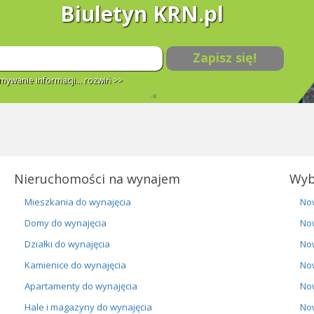
Biuletyn KRN.pl
Zapisz się!
ywanie informacji...
rozwiń >>
Nieruchomości na wynajem
Wyb
Mieszkania do wynajęcia
No
Domy do wynajęcia
No
Działki do wynajęcia
No
Kamienice do wynajęcia
No
Apartamenty do wynajęcia
No
Hale i magazyny do wynajęcia
No