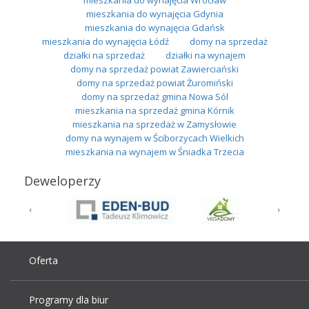
mieszkania do wynajęcia Gdynia
mieszkania do wynajęcia Gdańsk
mieszkania do wynajęcia Łódź
domy na sprzedaż
działki na sprzedaż
działki na wynajem
domy na sprzedaż powiat Zawierciański
domy na sprzedaż powiat Żuromiński
domy na sprzedaż gmina Nowa Sól
mieszkania na sprzedaż gmina Kórnik
mieszkania na sprzedaż w Zamysłowie
domy na wynajem w Ściborzycach Wielkich
mieszkania na wynajem w Śniadka Trzecia
Deweloperzy
Oferta
Programy dla biur