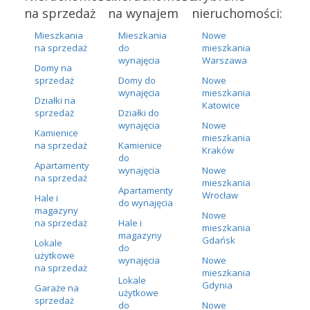
na sprzedaż
na wynajem
nieruchomości:
Mieszkania
Mieszkania
Nowe
na sprzedaż
do
mieszkania
wynajęcia
Warszawa
Domy na
sprzedaż
Domy do
Nowe
wynajęcia
mieszkania
Działki na
Katowice
sprzedaż
Działki do
wynajęcia
Nowe
Kamienice
mieszkania
na sprzedaż
Kamienice
Kraków
do
Apartamenty
wynajęcia
Nowe
na sprzedaż
mieszkania
Apartamenty
Wrocław
Hale i
do wynajęcia
magazyny
Nowe
na sprzedaż
Hale i
mieszkania
magazyny
Gdańsk
Lokale
do
użytkowe
wynajęcia
Nowe
na sprzedaż
mieszkania
Lokale
Gdynia
Garaże na
użytkowe
sprzedaż
do
Nowe