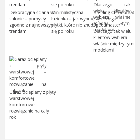
Dekoracyjna ściana w
Minimalistyczna
Breitling Chronomat
salonie – pomysły
łazienka – jak wybrać
czy Omega
zgodne z najnowszymi
płytki, które nie znudzą
Speedmaster?
trendam
się po roku
Dlaczego tak wielu
klientów wybiera
właśnie między tymi
modelami
Garaż ocieplany z płyty
warstwowej –
komfortowe
rozwiązanie na cały
rok