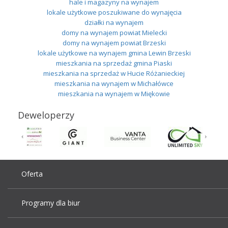
hale i magazyny na wynajem
lokale użytkowe poszukiwane do wynajęcia
działki na wynajem
domy na wynajem powiat Mielecki
domy na wynajem powiat Brzeski
lokale użytkowe na wynajem gmina Lewin Brzeski
mieszkania na sprzedaż gmina Piaski
mieszkania na sprzedaż w Hucie Różanieckiej
mieszkania na wynajem w Michałówce
mieszkania na wynajem w Miękowie
Deweloperzy
Oferta
Programy dla biur