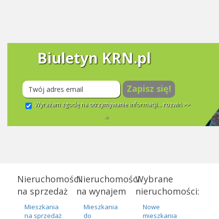
Biuletyn KRN.pl
Zapisz się!
Wyrażam zgodę na otrzymywanie informacji...
rozwiń >>
Nieruchomości
Nieruchomości
Wybrane
na sprzedaż
na wynajem
nieruchomości:
Mieszkania
Mieszkania
Nowe
na sprzedaż
do
mieszkania