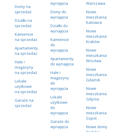
wynajęcia
Warszawa
Domy na
sprzedaż
Domy do
Nowe
wynajęcia
mieszkania
Działki na
Katowice
sprzedaż
Działki do
wynajęcia
Nowe
Kamienice
mieszkania
na sprzedaż
Kamienice
Kraków
do
Apartamenty
wynajęcia
Nowe
na sprzedaż
mieszkania
Apartamenty
Wrocław
Hale i
do wynajęcia
magazyny
Nowe
na sprzedaż
Hale i
mieszkania
magazyny
Gdańsk
Lokale
do
użytkowe
wynajęcia
Nowe
na sprzedaż
mieszkania
Lokale
Gdynia
Garaże na
użytkowe
sprzedaż
do
Nowe
wynajęcia
mieszkania
Sopot
Garaże do
wynajęcia
Nowe domy
Kraków