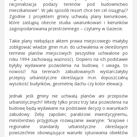
racjonalizacja podaży terenów pod budownictwo
mieszkaniowe". W jaki sposób resort chce ten cel osiągnąć?
Zgodnie z projektem gminy uchwalą plany kierunkowe,
które zastąpią obecne studia uwarunkowań i kierunków
zagospodarowania przestrzennego – czytamy w Gazecie.
Takie plany niebędące aktem prawa miejscowego miałyby
zobligować władze gmin m.in. do uchwalenia w określonym
terminie planów miejscowych (wszystkie uchwalone po
roku 1994 zachowają ważność). Dopiero na ich podstawie
byłyby wydawane pozwolenia na budowę. I uwaga, to
nowość! Na terenach zabudowanych wystarczałyby
przepisy urbanistyczne określające m.in. dopuszczalną
wysokość budynków, geometrię dachu czy kolor elewacji.
Jednak jeśli gminy nie uchwalą planów ani przepisów
urbanistycznych? Wtedy tylko przez trzy lata pozwolenia na
budowę będą wydawane na podstawie decyzji o warunkach
zabudowy. Żeby zapobiec paraliżowi inwestycyjnemu,
ministerstwo przygotuje rozwiązanie awaryjne: "krajowe i
regionalne standardy urbanistyczne określające
powszechnie obowiązujące warunki sytuowania obiektów