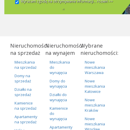
Wyrażam zgodę na otrzymywanie informacji...
rozwiń >>
Nieruchomości
Nieruchomości
Wybrane
na sprzedaż
na wynajem
nieruchomości:
Mieszkania
Mieszkania
Nowe
na sprzedaż
do
mieszkania
wynajęcia
Warszawa
Domy na
sprzedaż
Domy do
Nowe
wynajęcia
mieszkania
Działki na
Katowice
sprzedaż
Działki do
wynajęcia
Nowe
Kamienice
mieszkania
na sprzedaż
Kamienice
Kraków
do
Apartamenty
wynajęcia
Nowe
na sprzedaż
mieszkania
Apartamenty
Wrocław