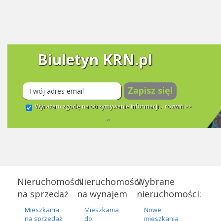
Biuletyn KRN.pl
Zapisz się!
Wyrażam zgodę na otrzymywanie informacji...
rozwiń >>
Nieruchomości
Nieruchomości
Wybrane
na sprzedaż
na wynajem
nieruchomości:
Mieszkania
Mieszkania
Nowe
na sprzedaż
do
mieszkania