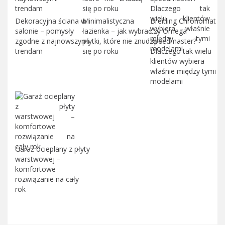
Dekoracyjna ściana w
Minimalistyczna
Breitling Chronomat
salonie – pomysły
łazienka – jak wybrać
czy Omega
zgodne z najnowszymi
płytki, które nie znudzą
Speedmaster?
trendam
się po roku
Dlaczego tak wielu
klientów wybiera
właśnie między tymi
modelami
Garaż ocieplany z płyty
warstwowej –
komfortowe
rozwiązanie na cały
rok