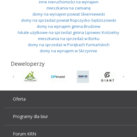
inne nieruchomości na wynajem
mieszkania na zamianę
domy na wynajem powiat Skierniewicki
domy na sprzedaż powiat Ropczycko-Sędziszowski
domy na wynajem gmina Brudzew
lokale użytkowe na sprzedaż gmina Lipowiec Kościelny
mieszkania na sprzedaż w Borku
domy na sprzedaż w Porębach Furmańskich
domy na wynajem w Skrzynnie
Deweloperzy
Oferta
Programy dla biur
Forum KRN