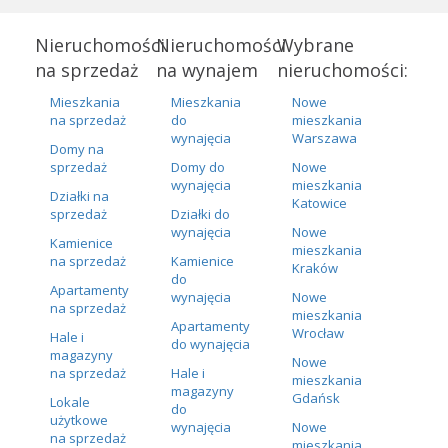
Nieruchomości
Nieruchomości
Wybrane
na sprzedaż
na wynajem
nieruchomości:
Mieszkania
Mieszkania
Nowe
na sprzedaż
do
mieszkania
wynajęcia
Warszawa
Domy na
sprzedaż
Domy do
Nowe
wynajęcia
mieszkania
Działki na
Katowice
sprzedaż
Działki do
wynajęcia
Nowe
Kamienice
mieszkania
na sprzedaż
Kamienice
Kraków
do
Apartamenty
wynajęcia
Nowe
na sprzedaż
mieszkania
Apartamenty
Wrocław
Hale i
do wynajęcia
magazyny
Nowe
na sprzedaż
Hale i
mieszkania
magazyny
Gdańsk
Lokale
do
użytkowe
wynajęcia
Nowe
na sprzedaż
mieszkania