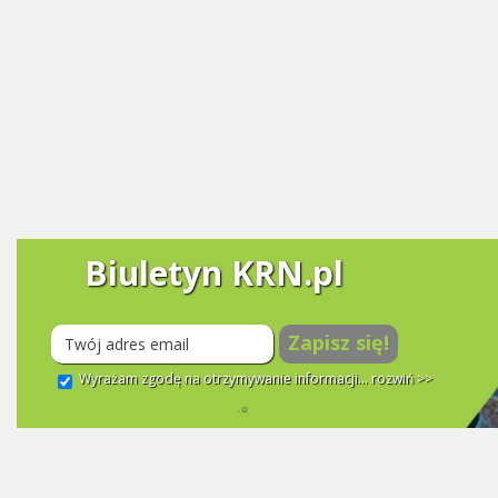
Biuletyn KRN.pl
Zapisz się!
Wyrażam zgodę na otrzymywanie informacji...
rozwiń >>