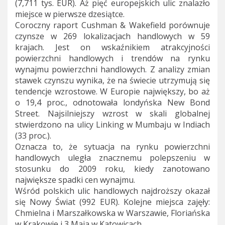
(7,711 tys. EUR)
. Aż pięć europejskich ulic znalazło
miejsce w pierwsze dzesiątce.
Coroczny raport Cushman & Wakefield porównuje
czynsze w 269 lokalizacjach handlowych w 59
krajach.
Jest on wskaźnikiem atrakcyjności
powierzchni handlowych i trendów na rynku
wynajmu powierzchni handlowych. Z analizy zmian
stawek czynszu wynika, że na świecie utrzymują się
tendencje wzrostowe. W Europie największy, bo aż
o 19,4 proc., odnotowała londyńska New Bond
Street. Najsilniejszy wzrost w skali globalnej
stwierdzono na ulicy Linking w Mumbaju w Indiach
(33 proc.).
Oznacza to, że sytuacja na rynku powierzchni
handlowych uległa znacznemu polepszeniu w
stosunku do 2009 roku, kiedy zanotowano
największe spadki cen wynajmu.
Wśród polskich ulic handlowych najdroższy okazał
się Nowy Świat (992 EUR). Kolejne miejsca zajęły:
Chmielna i Marszałkowska w Warszawie, Floriańska
w Krakowie i 3 Maja w Katowicach.