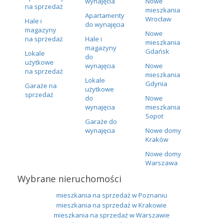
wynajęcia
Nowe
na sprzedaż
mieszkania
Apartamenty
Wrocław
Hale i
do wynajęcia
magazyny
Nowe
na sprzedaż
Hale i
mieszkania
magazyny
Gdańsk
Lokale
do
użytkowe
wynajęcia
Nowe
na sprzedaż
mieszkania
Lokale
Gdynia
Garaże na
użytkowe
sprzedaż
do
Nowe
wynajęcia
mieszkania
Sopot
Garaże do
wynajęcia
Nowe domy
Kraków
Nowe domy
Warszawa
Wybrane nieruchomości
mieszkania na sprzedaż w Poznaniu
mieszkania na sprzedaż w Krakowie
mieszkania na sprzedaż w Warszawie