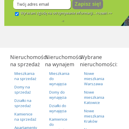
Zapisz się!
Wyrażam zgodę na otrzymywanie informacji...
rozwiń >>
Nieruchomości
Nieruchomości
Wybrane
na sprzedaż
na wynajem
nieruchomości:
Mieszkania
Mieszkania
Nowe
na sprzedaż
do
mieszkania
wynajęcia
Warszawa
Domy na
sprzedaż
Domy do
Nowe
wynajęcia
mieszkania
Działki na
Katowice
sprzedaż
Działki do
wynajęcia
Nowe
Kamienice
mieszkania
na sprzedaż
Kamienice
Kraków
do
Apartamenty