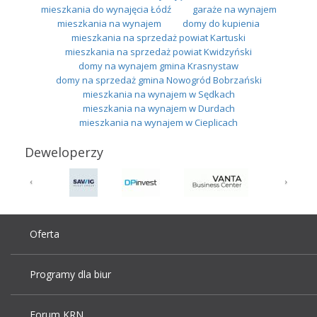
mieszkania do wynajęcia Łódź
garaże na wynajem
mieszkania na wynajem
domy do kupienia
mieszkania na sprzedaż powiat Kartuski
mieszkania na sprzedaż powiat Kwidzyński
domy na wynajem gmina Krasnystaw
domy na sprzedaż gmina Nowogród Bobrzański
mieszkania na wynajem w Sędkach
mieszkania na wynajem w Durdach
mieszkania na wynajem w Cieplicach
Deweloperzy
Oferta
Programy dla biur
Forum KRN