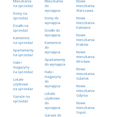
Mieszkania
Mieszkania
Nowe
na sprzedaż
do
mieszkania
wynajęcia
Warszawa
Domy na
sprzedaż
Domy do
Nowe
wynajęcia
mieszkania
Działki na
Katowice
sprzedaż
Działki do
wynajęcia
Nowe
Kamienice
mieszkania
na sprzedaż
Kamienice
Kraków
do
Apartamenty
wynajęcia
Nowe
na sprzedaż
mieszkania
Apartamenty
Wrocław
Hale i
do wynajęcia
magazyny
Nowe
na sprzedaż
Hale i
mieszkania
magazyny
Gdańsk
Lokale
do
użytkowe
wynajęcia
Nowe
na sprzedaż
mieszkania
Lokale
Gdynia
Garaże na
użytkowe
sprzedaż
do
Nowe
wynajęcia
mieszkania
Sopot
Garaże do