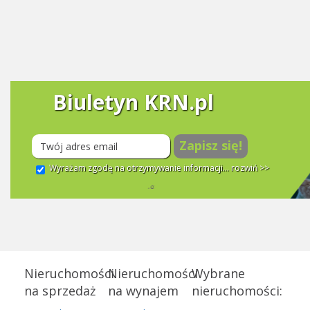
Biuletyn KRN.pl
Zapisz się!
Wyrażam zgodę na otrzymywanie informacji...
rozwiń >>
Nieruchomości
Nieruchomości
Wybrane
na sprzedaż
na wynajem
nieruchomości: