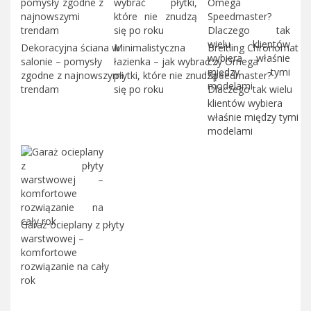
Dekoracyjna ściana w
Minimalistyczna
Breitling Chronomat
salonie – pomysły
łazienka – jak wybrać
czy Omega
zgodne z najnowszymi
płytki, które nie znudzą
Speedmaster?
trendam
się po roku
Dlaczego tak wielu
klientów wybiera
właśnie między tymi
modelami
Garaż ocieplany z płyty
warstwowej –
komfortowe
rozwiązanie na cały
rok