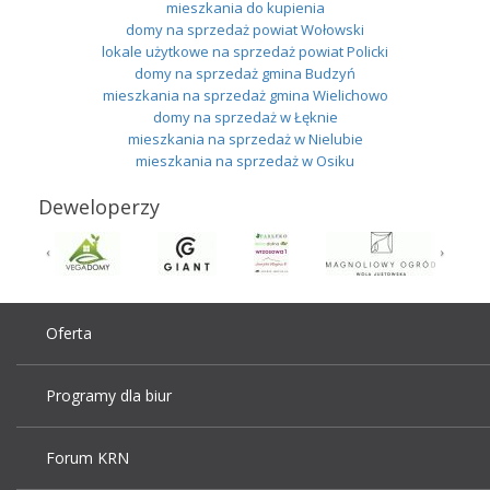
mieszkania do kupienia
domy na sprzedaż powiat Wołowski
lokale użytkowe na sprzedaż powiat Policki
domy na sprzedaż gmina Budzyń
mieszkania na sprzedaż gmina Wielichowo
domy na sprzedaż w Łęknie
mieszkania na sprzedaż w Nielubie
mieszkania na sprzedaż w Osiku
Deweloperzy
Oferta
Programy dla biur
Forum KRN