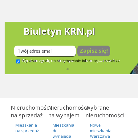
Biuletyn KRN.pl
Zapisz się!
Wyrażam zgodę na otrzymywanie informacji...
rozwiń >>
Nieruchomości
Nieruchomości
Wybrane
na sprzedaż
na wynajem
nieruchomości:
Mieszkania
Mieszkania
Nowe
na sprzedaż
do
mieszkania
wynajęcia
Warszawa