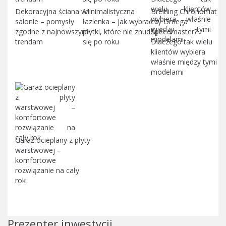
Dekoracyjna ściana w
Minimalistyczna
Breitling Chronomat
salonie – pomysły
łazienka – jak wybrać
czy Omega
zgodne z najnowszymi
płytki, które nie znudzą
Speedmaster?
trendam
się po roku
Dlaczego tak wielu
klientów wybiera
właśnie między tymi
modelami
Garaż ocieplany z płyty
warstwowej –
komfortowe
rozwiązanie na cały
rok
Prezenter inwestycji