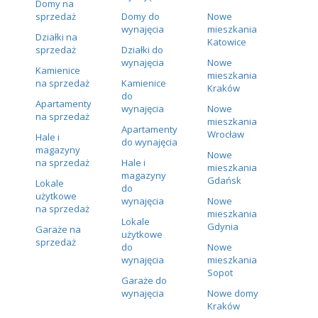
Domy na
sprzedaż
Domy do
Nowe
wynajęcia
mieszkania
Działki na
Katowice
sprzedaż
Działki do
wynajęcia
Nowe
Kamienice
mieszkania
na sprzedaż
Kamienice
Kraków
do
Apartamenty
wynajęcia
Nowe
na sprzedaż
mieszkania
Apartamenty
Wrocław
Hale i
do wynajęcia
magazyny
Nowe
na sprzedaż
Hale i
mieszkania
magazyny
Gdańsk
Lokale
do
użytkowe
wynajęcia
Nowe
na sprzedaż
mieszkania
Lokale
Gdynia
Garaże na
użytkowe
sprzedaż
do
Nowe
wynajęcia
mieszkania
Sopot
Garaże do
wynajęcia
Nowe domy
Kraków