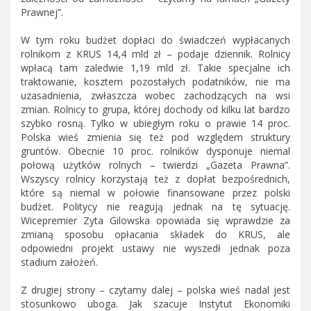
Prawnej”.
W tym roku budżet dopłaci do świadczeń wypłacanych
rolnikom z KRUS 14,4 mld zł – podaje dziennik. Rolnicy
wpłacą tam zaledwie 1,19 mld zł. Takie specjalne ich
traktowanie, kosztem pozostałych podatników, nie ma
uzasadnienia, zwłaszcza wobec zachodzących na wsi
zmian. Rolnicy to grupa, której dochody od kilku lat bardzo
szybko rosną. Tylko w ubiegłym roku o prawie 14 proc.
Polska wieś zmienia się też pod względem struktury
gruntów. Obecnie 10 proc. rolników dysponuje niemal
połową użytków rolnych – twierdzi „Gazeta Prawna”.
Wszyscy rolnicy korzystają też z dopłat bezpośrednich,
które są niemal w połowie finansowane przez polski
budżet. Politycy nie reagują jednak na tę sytuację.
Wicepremier Zyta Gilowska opowiada się wprawdzie za
zmianą sposobu opłacania składek do KRUS, ale
odpowiedni projekt ustawy nie wyszedł jednak poza
stadium założeń.
Z drugiej strony – czytamy dalej – polska wieś nadal jest
stosunkowo uboga. Jak szacuje Instytut Ekonomiki