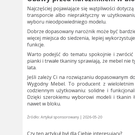
Najczęściej pojawiające się wątpliwości dotycz
transporcie albo niepraktyczny w użytkowani
wyboru nieodpowiedniego modelu.
Dobrze dopasowany narożnik może być bardziej 
więcej miejsca do siedzenia, lepiej wykorzystu
funkcje.
Warto podejść do tematu spokojnie i zwrócić 
pianki i trwałe tkaniny sprawiają, że mebel nie
lata.
Jeśli zależy Ci na rozwiązaniu dopasowanym do
Wygodny Mebel. To producent z wieloletnim 
codziennym użytkowaniu: solidne i funkcjona
Dzięki szerokiemu wyborowi modeli i tkanin 
nawet w bloku.
Źródło: Artykuł sponsorowany | 2026-05-20
Czy ten artykuł był dla Ciebie interesujący?