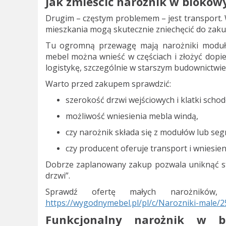
Jak zmieścić narożnik w blokow
Drugim – częstym problemem – jest transport. W
mieszkania mogą skutecznie zniechęcić do zak
Tu ogromną przewagę mają narożniki moduło
mebel można wnieść w częściach i złożyć dopie
logistykę, szczególnie w starszym budownictwie
Warto przed zakupem sprawdzić:
szerokość drzwi wejściowych i klatki schod
możliwość wniesienia mebla windą,
czy narożnik składa się z modułów lub se
czy producent oferuje transport i wniesien
Dobrze zaplanowany zakup pozwala uniknąć stre
drzwi”.
Sprawdź ofertę małych narożników
https://wygodnymebel.pl/pl/c/Narozniki-male/2
Funkcjonalny narożnik w b