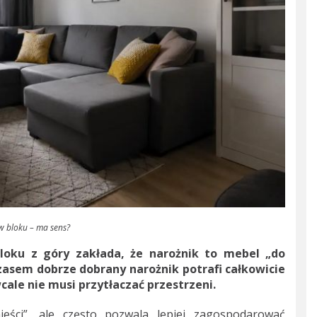
w bloku – ma sens?
loku z góry zakłada, że narożnik to mebel „do
asem dobrze dobrany narożnik potrafi całkowicie
cale nie musi przytłaczać przestrzeni.
eści”, ale często pozwala lepiej zagospodarować