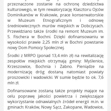
przeznaczone zostanie na ochronę dziedzictwa
kulturowego, w tym rewaloryzację Klasztoru Ojców
Dominikanów w Krakowie, prace konserwatorskie
w Muzeum Etnograficznym i odnowę
średniowiecznych murów miejskich w Dobczycach.
Przewidziano także środki na remont Muzeum im.
S. Fischera w Bochni. Dzięki dofinansowaniu w
wysokości prawie 2,25 mln zł w Bochni powstanie
nowy Dom Pomocy Społecznej.
Środki z MRPO (ponad 13,4 mln zł) na rewitalizację
zespołów miejskich otrzymają gminy: Myślenice,
Krzeszowice, Bochnia i Żabno. Pieniądze na
modernizację dróg dostaną natomiast powiaty
proszowicki i wadowicki. W sumie będzie to ok. 7,6
mln zł.
Dofinansowane zostaną także projekty mające na
celu poprawę jakości powietrza i zwiększające
wykorzystanie odnawialnych źródeł energii m.in. w
gminach: Kraków, Nowy Sącz, Zakopane, Wadowice,