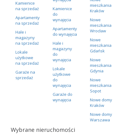
Kamienice
mieszkania
na sprzedaż
Kamienice
Kraków
do
Apartamenty
wynajęcia
Nowe
na sprzedaż
mieszkania
Apartamenty
Wrocław
Hale i
do wynajęcia
magazyny
Nowe
na sprzedaż
Hale i
mieszkania
magazyny
Gdańsk
Lokale
do
użytkowe
wynajęcia
Nowe
na sprzedaż
mieszkania
Lokale
Gdynia
Garaże na
użytkowe
sprzedaż
do
Nowe
wynajęcia
mieszkania
Sopot
Garaże do
wynajęcia
Nowe domy
Kraków
Nowe domy
Warszawa
Wybrane nieruchomości