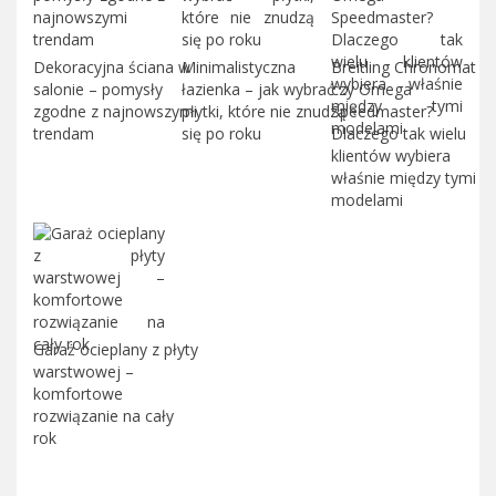
Dekoracyjna ściana w
Minimalistyczna
Breitling Chronomat
salonie – pomysły
łazienka – jak wybrać
czy Omega
zgodne z najnowszymi
płytki, które nie znudzą
Speedmaster?
trendam
się po roku
Dlaczego tak wielu
klientów wybiera
właśnie między tymi
modelami
Garaż ocieplany z płyty
warstwowej –
komfortowe
rozwiązanie na cały
rok