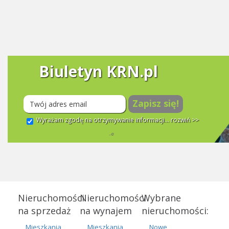
Biuletyn KRN.pl
Zapisz się!
Wyrażam zgodę na otrzymywanie informacji...
rozwiń >>
Nieruchomości
Nieruchomości
Wybrane
na sprzedaż
na wynajem
nieruchomości:
Mieszkania
Mieszkania
Nowe