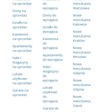
na sprzedaż
do
mieszkania
wynajęcia
Warszawa
Domy na
sprzedaż
Domy do
Nowe
wynajęcia
mieszkania
Działki na
Katowice
sprzedaż
Działki do
wynajęcia
Nowe
Kamienice
mieszkania
na sprzedaż
Kamienice
Kraków
do
Apartamenty
wynajęcia
Nowe
na sprzedaż
mieszkania
Apartamenty
Wrocław
Hale i
do wynajęcia
magazyny
Nowe
na sprzedaż
Hale i
mieszkania
magazyny
Gdańsk
Lokale
do
użytkowe
wynajęcia
Nowe
na sprzedaż
mieszkania
Lokale
Gdynia
Garaże na
użytkowe
sprzedaż
do
Nowe
wynajęcia
mieszkania
Sopot
Garaże do