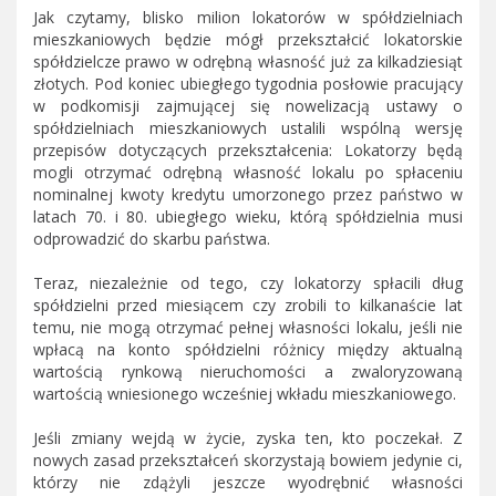
Jak czytamy, blisko milion lokatorów w spółdzielniach
mieszkaniowych będzie mógł przekształcić lokatorskie
spółdzielcze prawo w odrębną własność już za kilkadziesiąt
złotych. Pod koniec ubiegłego tygodnia posłowie pracujący
w podkomisji zajmującej się nowelizacją ustawy o
spółdzielniach mieszkaniowych ustalili wspólną wersję
przepisów dotyczących przekształcenia: Lokatorzy będą
mogli otrzymać odrębną własność lokalu po spłaceniu
nominalnej kwoty kredytu umorzonego przez państwo w
latach 70. i 80. ubiegłego wieku, którą spółdzielnia musi
odprowadzić do skarbu państwa.
Teraz, niezależnie od tego, czy lokatorzy spłacili dług
spółdzielni przed miesiącem czy zrobili to kilkanaście lat
temu, nie mogą otrzymać pełnej własności lokalu, jeśli nie
wpłacą na konto spółdzielni różnicy między aktualną
wartością rynkową nieruchomości a zwaloryzowaną
wartością wniesionego wcześniej wkładu mieszkaniowego.
Jeśli zmiany wejdą w życie, zyska ten, kto poczekał. Z
nowych zasad przekształceń skorzystają bowiem jedynie ci,
którzy nie zdążyli jeszcze wyodrębnić własności