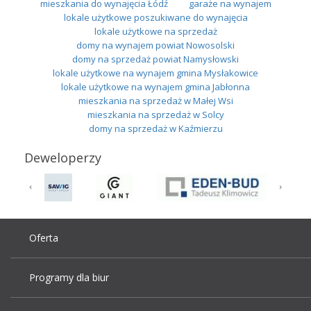
mieszkania do wynajęcia Łódź
garaże na wynajem
lokale użytkowe poszukiwane do wynajęcia
lokale użytkowe na sprzedaż
domy na wynajem powiat Nowosolski
domy na sprzedaż powiat Namysłowski
lokale użytkowe na wynajem gmina Mysłakowice
lokale użytkowe na wynajem gmina Jabłonna
mieszkania na sprzedaż w Małej Wsi
mieszkania na sprzedaż w Solcy
domy na sprzedaż w Kaźmierzu
Deweloperzy
Oferta
Programy dla biur