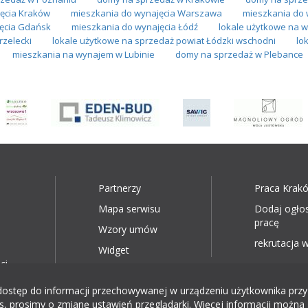
ęcia Kraków
mieszkania do wynajęcia Warszawa
mieszkania do 
ęcia Gdańsk
mieszkania do wynajęcia Łódź
lokale użytkowe na 
rzelecki
lokale użytkowe na sprzedaż powiat Łódzki wschodni
lo
mieszkania na wynajem w Lubinie
domy na sprzedaż w Plebance
Partnerzy
Praca Krak
Mapa serwisu
Dodaj ogło
pracę
Wzory umów
rekrutacja w
Widget
ci
ęp do informacji przechowywanej w urządzeniu użytkownika przy wyk
, prosimy o zmianę ustawień przeglądarki. Więcej informacji można 