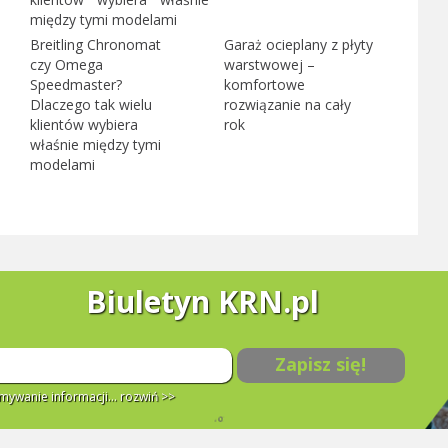
Breitling Chronomat
Garaż ocieplany z płyty
czy Omega
warstwowej –
Speedmaster?
komfortowe
Dlaczego tak wielu
rozwiązanie na cały
klientów wybiera
rok
właśnie między tymi
modelami
Biuletyn KRN.pl
Zapisz się!
ywanie informacji...
rozwiń >>