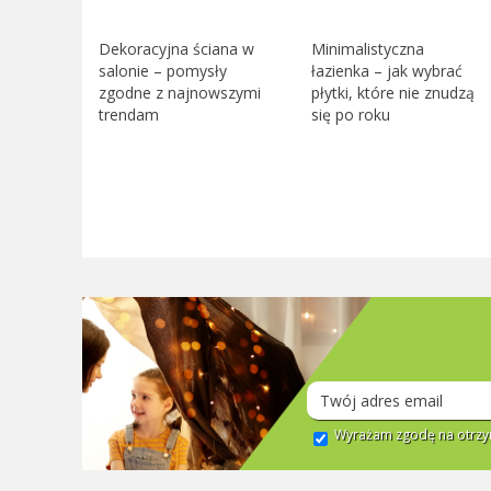
Dekoracyjna ściana w
Minimalistyczna
salonie – pomysły
łazienka – jak wybrać
zgodne z najnowszymi
płytki, które nie znudzą
trendam
się po roku
Wyrażam zgodę na otrzym