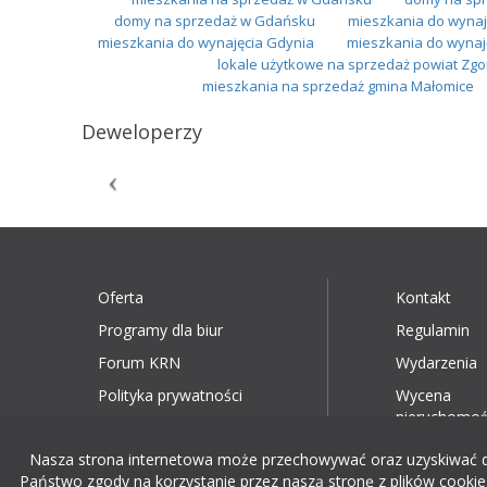
domy na sprzedaż w Gdańsku
mieszkania do wynaj
mieszkania do wynajęcia Gdynia
mieszkania do wynaj
lokale użytkowe na sprzedaż powiat Zgo
mieszkania na sprzedaż gmina Małomice
Deweloperzy
Oferta
Kontakt
Programy dla biur
Regulamin
Forum KRN
Wydarzenia
Polityka prywatności
Wycena
nieruchomoś
Nasza strona internetowa może przechowywać oraz uzyskiwać dost
Państwo zgody na korzystanie przez naszą stronę z plików cookies