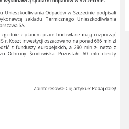
m wykonawcą spalarni odpadów w Szczecinie.
adu Unieszkodliwiania Odpadów w Szczecinie podpisali
onawcą zakładu Termicznego Unieszkodliwiania
arszawa SA.
, zgodnie z planem prace budowlane mają rozpocząć
015 r. Koszt inwestycji oszacowano na ponad 666 mln zł
odzić z funduszy europejskich, a 280 mln zł netto z
szu Ochrony Środowiska. Pozostałe 60 mln dołoży
Zainteresował Cię artykuł? Podaj dalej!