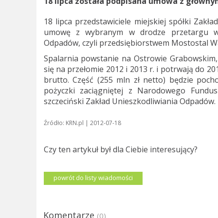
18 lipca została podpisana umowa z główny
18 lipca przedstawiciele miejskiej spółki Zakł
umowę z wybranym w drodze przetargu wyk
Odpadów, czyli przedsiębiorstwem Mostostal W
Spalarnia powstanie na Ostrowie Grabowskim
się na przełomie 2012 i 2013 r. i potrwają do 2
brutto. Część (255 mln zł netto) będzie poch
pożyczki zaciągniętej z Narodowego Fundu
szczeciński Zakład Unieszkodliwiania Odpadów.
Źródło: KRN.pl | 2012-07-18
Czy ten artykuł był dla Ciebie interesujący?
powrót do listy wiadomości
Komentarze
(0)