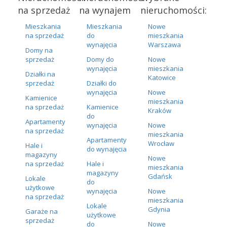
na sprzedaż
na wynajem
nieruchomości:
Mieszkania
Mieszkania
Nowe
na sprzedaż
do
mieszkania
wynajęcia
Warszawa
Domy na
sprzedaż
Domy do
Nowe
wynajęcia
mieszkania
Działki na
Katowice
sprzedaż
Działki do
wynajęcia
Nowe
Kamienice
mieszkania
na sprzedaż
Kamienice
Kraków
do
Apartamenty
wynajęcia
Nowe
na sprzedaż
mieszkania
Apartamenty
Wrocław
Hale i
do wynajęcia
magazyny
Nowe
na sprzedaż
Hale i
mieszkania
magazyny
Gdańsk
Lokale
do
użytkowe
wynajęcia
Nowe
na sprzedaż
mieszkania
Lokale
Gdynia
Garaże na
użytkowe
sprzedaż
do
Nowe