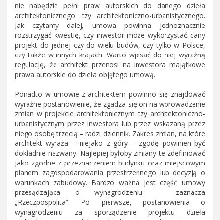
nie nabędzie pełni praw autorskich do danego dzieła
architektonicznego czy architektoniczno-urbanistycznego.
Jak czytamy dalej, umowa powinna jednoznacznie
rozstrzygać kwestię, czy inwestor może wykorzystać dany
projekt do jednej czy do wielu budów, czy tylko w Polsce,
czy także w innych krajach. Warto wpisać do niej wyraźną
regulację, że architekt przenosi na inwestora majątkowe
prawa autorskie do dzieła objętego umową.
Ponadto w umowie z architektem powinno się znajdować
wyraźne postanowienie, że zgadza się on na wprowadzenie
zmian w projekcie architektonicznym czy architektoniczno-
urbanistycznym przez inwestora lub przez wskazaną przez
niego osobę trzecią – radzi dziennik. Zakres zmian, na które
architekt wyraża – niejako z góry – zgodę powinien być
dokładnie nazwany. Najlepiej byłoby zmiany te zdefiniować
jako zgodne z przeznaczeniem budynku oraz miejscowym
planem zagospodarowania przestrzennego lub decyzją o
warunkach zabudowy. Bardzo ważna jest część umowy
przesądzająca o wynagrodzeniu – zaznacza
„Rzeczpospolita”. Po pierwsze, postanowienia o
wynagrodzeniu za sporządzenie projektu dzieła