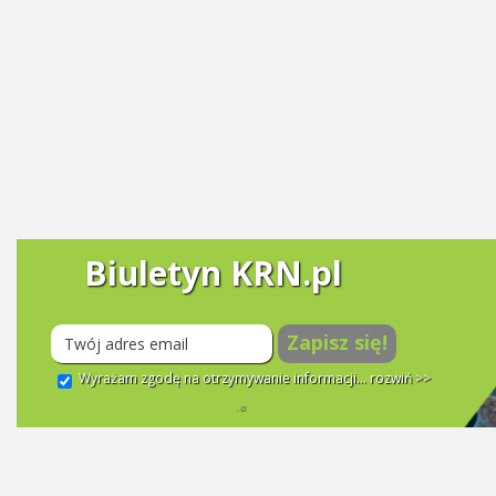
Biuletyn KRN.pl
Zapisz się!
Wyrażam zgodę na otrzymywanie informacji...
rozwiń >>