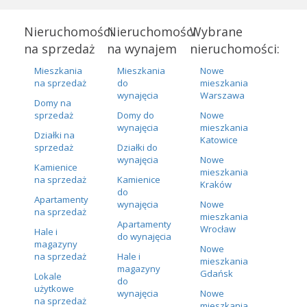
Nieruchomości
Nieruchomości
Wybrane
na sprzedaż
na wynajem
nieruchomości:
Mieszkania
Mieszkania
Nowe
na sprzedaż
do
mieszkania
wynajęcia
Warszawa
Domy na
sprzedaż
Domy do
Nowe
wynajęcia
mieszkania
Działki na
Katowice
sprzedaż
Działki do
wynajęcia
Nowe
Kamienice
mieszkania
na sprzedaż
Kamienice
Kraków
do
Apartamenty
wynajęcia
Nowe
na sprzedaż
mieszkania
Apartamenty
Wrocław
Hale i
do wynajęcia
magazyny
Nowe
na sprzedaż
Hale i
mieszkania
magazyny
Gdańsk
Lokale
do
użytkowe
wynajęcia
Nowe
na sprzedaż
mieszkania