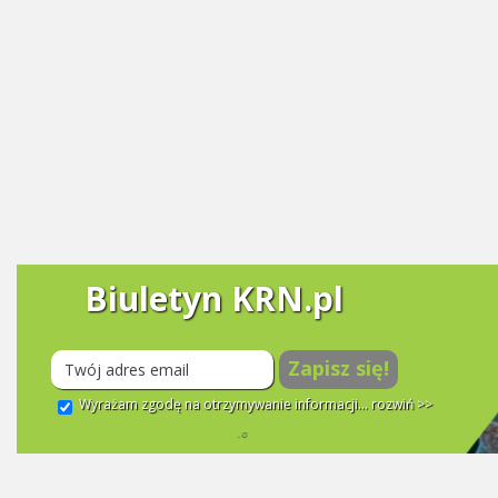
Biuletyn KRN.pl
Zapisz się!
Wyrażam zgodę na otrzymywanie informacji...
rozwiń >>