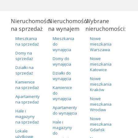
Nieruchomości
Nieruchomości
Wybrane
na sprzedaż
na wynajem
nieruchomości:
Mieszkania
Mieszkania
Nowe
na sprzedaż
do
mieszkania
wynajęcia
Warszawa
Domy na
sprzedaż
Domy do
Nowe
wynajęcia
mieszkania
Działki na
Katowice
sprzedaż
Działki do
wynajęcia
Nowe
Kamienice
mieszkania
na sprzedaż
Kamienice
Kraków
do
Apartamenty
wynajęcia
Nowe
na sprzedaż
mieszkania
Apartamenty
Wrocław
Hale i
do wynajęcia
magazyny
Nowe
na sprzedaż
Hale i
mieszkania
magazyny
Gdańsk
Lokale
do
użytkowe