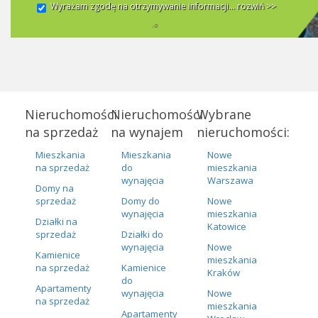
Wyrażam zgodę na otrzymywanie informacji...
rozwiń >>
Nieruchomości
Nieruchomości
Wybrane
na sprzedaż
na wynajem
nieruchomości:
Mieszkania
Mieszkania
Nowe
na sprzedaż
do
mieszkania
wynajęcia
Warszawa
Domy na
sprzedaż
Domy do
Nowe
wynajęcia
mieszkania
Działki na
Katowice
sprzedaż
Działki do
wynajęcia
Nowe
Kamienice
mieszkania
na sprzedaż
Kamienice
Kraków
do
Apartamenty
wynajęcia
Nowe
na sprzedaż
mieszkania
Apartamenty