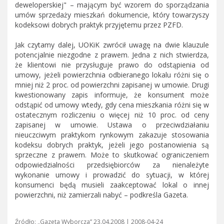
deweloperskiej" – mającym być wzorem do sporządzania
umów sprzedaży mieszkań dokumencie, który towarzyszy
kodeksowi dobrych praktyk przyjętemu przez PZFD.
Jak czytamy dalej, UOKiK zwrócił uwagę na dwie klauzule
potencjalnie niezgodne z prawem. Jedna z nich stwierdza,
że klientowi nie przysługuje prawo do odstąpienia od
umowy, jeżeli powierzchnia odbieranego lokalu różni się o
mniej niż 2 proc. od powierzchni zapisanej w umowie. Drugi
kwestionowany zapis informuje, że konsument może
odstąpić od umowy wtedy, gdy cena mieszkania różni się w
ostatecznym rozliczeniu o więcej niż 10 proc. od ceny
zapisanej w umowie. Ustawa o przeciwdziałaniu
nieuczciwym praktykom rynkowym zakazuje stosowania
kodeksu dobrych praktyk, jeżeli jego postanowienia są
sprzeczne z prawem. Może to skutkować ograniczeniem
odpowiedzialności przedsiębiorców za nienależyte
wykonanie umowy i prowadzić do sytuacji, w której
konsumenci będą musieli zaakceptować lokal o innej
powierzchni, niż zamierzali nabyć – podkreśla Gazeta.
Źródło: „Gazeta Wyborcza” 23.04.2008 | 2008-04-24