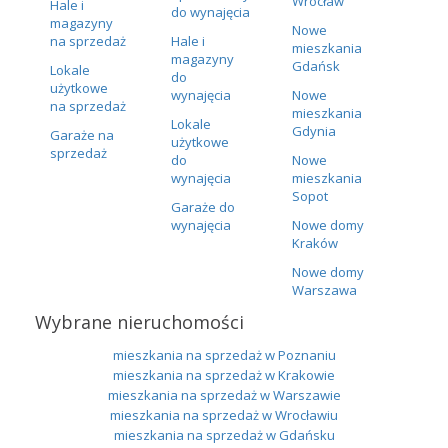
Wrocław
Hale i
do wynajęcia
magazyny
Nowe
na sprzedaż
Hale i
mieszkania
magazyny
Gdańsk
Lokale
do
użytkowe
wynajęcia
Nowe
na sprzedaż
mieszkania
Lokale
Gdynia
Garaże na
użytkowe
sprzedaż
do
Nowe
wynajęcia
mieszkania
Sopot
Garaże do
wynajęcia
Nowe domy
Kraków
Nowe domy
Warszawa
Wybrane nieruchomości
mieszkania na sprzedaż w Poznaniu
mieszkania na sprzedaż w Krakowie
mieszkania na sprzedaż w Warszawie
mieszkania na sprzedaż w Wrocławiu
mieszkania na sprzedaż w Gdańsku