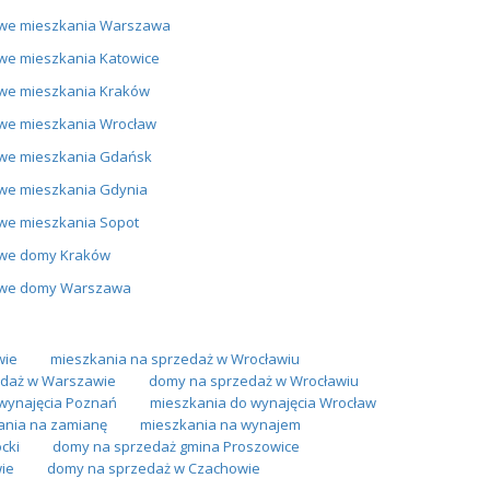
we mieszkania Warszawa
we mieszkania Katowice
we mieszkania Kraków
we mieszkania Wrocław
we mieszkania Gdańsk
we mieszkania Gdynia
we mieszkania Sopot
we domy Kraków
we domy Warszawa
wie
mieszkania na sprzedaż w Wrocławiu
daż w Warszawie
domy na sprzedaż w Wrocławiu
wynajęcia Poznań
mieszkania do wynajęcia Wrocław
ania na zamianę
mieszkania na wynajem
cki
domy na sprzedaż gmina Proszowice
ie
domy na sprzedaż w Czachowie