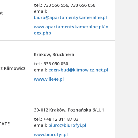
tel.: 730 556 556, 730 656 656
email:
st
biuro@apartamentykameralne.pl
www.apartamentykameralne.pl/in
dex.php
Kraków, Brucknera
tel.: 535 050 050
z Klimowicz
email:
eden-bud@klimowicz.net.pl
www.ville4e.pl
30-012 Kraków, Poznańska 6/LU1
tel.: +48 12 311 87 03
STATE
email:
biuro@biurofyi.pl
www.biurofyi.pl