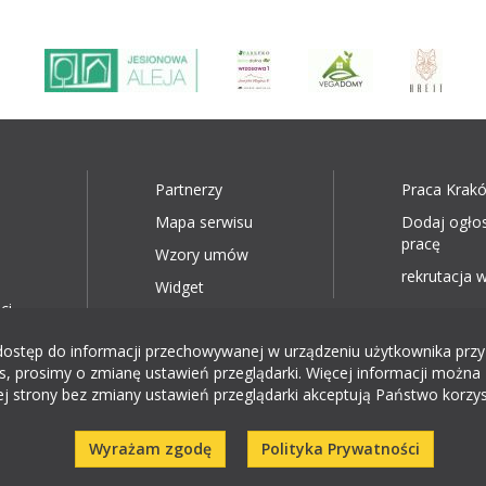
Partnerzy
Praca Krak
Mapa serwisu
Dodaj ogło
pracę
Wzory umów
rekrutacja w
Widget
ci
ęp do informacji przechowywanej w urządzeniu użytkownika przy wyk
, prosimy o zmianę ustawień przeglądarki. Więcej informacji można 
ej strony bez zmiany ustawień przeglądarki akceptują Państwo korzys
Wyrażam zgodę
Polityka Prywatności
© 2026 KRN.pl | Krajowy Rynek Nieruchomości Sp. z o. o.