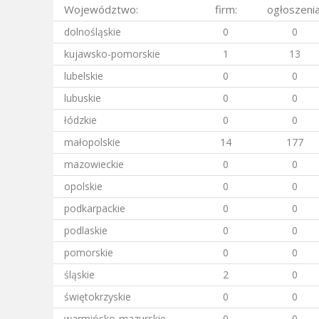
Województwo:
firm:
ogłoszenia
dolnośląskie
0
0
kujawsko-pomorskie
1
13
lubelskie
0
0
lubuskie
0
0
łódzkie
0
0
małopolskie
14
177
mazowieckie
0
0
opolskie
0
0
podkarpackie
0
0
podlaskie
0
0
pomorskie
0
0
śląskie
2
0
świętokrzyskie
0
0
warmińsko-mazurskie
0
0