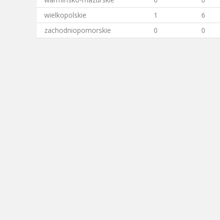
wielkopolskie
1
6
zachodniopomorskie
0
0