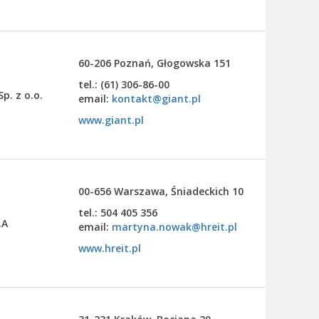
60-206 Poznań, Głogowska 151
tel.: (61) 306-86-00
p. z o.o.
email:
kontakt@giant.pl
www.giant.pl
00-656 Warszawa, Śniadeckich 10
tel.: 504 405 356
.A
email:
martyna.nowak@hreit.pl
www.hreit.pl