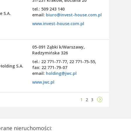
31-231 Kraków, Bociana 20
tel.: 509 243 140
e S.A.
email:
biuro@invest-house.com.pl
www.invest-house.com.pl
05-091 Ząbki k/Warszawy,
Radzymińska 326
tel.: 22 771-77-77, 22 771-75-55,
Holding S.A.
fax: 22 771-79-07
email:
holding@jwc.pl
www.jwc.pl
1
2
3
rane nieruchomości: