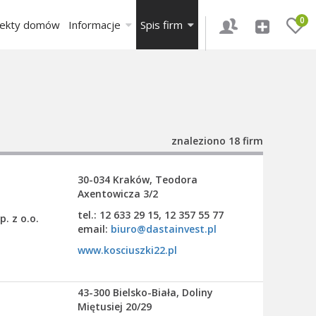
0
jekty domów
Informacje
Spis firm
znaleziono 18 firm
30-034 Kraków, Teodora
Axentowicza 3/2
tel.: 12 633 29 15, 12 357 55 77
p. z o.o.
email:
biuro@dastainvest.pl
www.kosciuszki22.pl
43-300 Bielsko-Biała, Doliny
Miętusiej 20/29