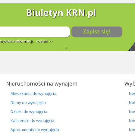
Biuletyn KRN.pl
Zapisz się!
ywanie informacji...
rozwiń >>
Nieruchomości na wynajem
Wyb
Mieszkania do wynajęcia
No
Domy do wynajęcia
No
Działki do wynajęcia
No
Kamienice do wynajęcia
No
Apartamenty do wynajęcia
No