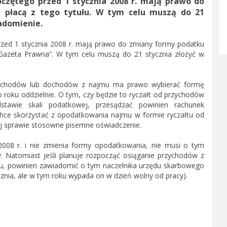
czętego przed 1 stycznia 2008 r. mają prawo do
 płacą z tego tytułu. W tym celu muszą do 21
adomienie.
zed 1 stycznia 2008 r. mają prawo do zmiany formy podatku
„Gazeta Prawna”. W tym celu muszą do 21 stycznia złożyć w
rzychodów lub dochodów z najmu ma prawo wybierać formę
roku oddzielnie. O tym, czy będzie to ryczałt od przychodów
tawie skali podatkowej, przesądzać powinien rachunek
chce skorzystać z opodatkowania najmu w formie ryczałtu od
j sprawie stosowne pisemne oświadczenie.
a 2008 r. i nie zmienia formy opodatkowania, nie musi o tym
 Natomiast jeśli planuje rozpocząć osiąganie przychodów z
ałtu, powinien zawiadomić o tym naczelnika urzędu skarbowego
cznia, ale w tym roku wypada on w dzień wolny od pracy).