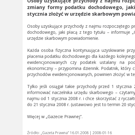
Osoby uzyskujące przychody z najmu rozpo
zmiany formy podatku dochodowego, jaki
stycznia złożyć w urzędzie skarbowym powi
Osoby uzyskujące przychody z najmu rozpoczętego pr
dochodowego, jaki płacą z tego tytułu – informuje 
urzędzie skarbowym powiadomienie.
Każda osoba fizyczna kontynuująca uzyskiwanie p
płacenia podatku dochodowego dla każdego kolejnego 
ewidencjonowanych czy podatek ustalany na pods
ekonomiczny – przypomina dziennik. Podatnik, który 
przychodów ewidencjonowanych, powinien złożyć w te
Tylko jeśli osiągał takie przychody przed 1 styczni
informować naczelnika urzędu skarbowego – czytamy.
najmu od 1 stycznia 2008 r. i chce skorzystać z rycz
do 21 stycznia 2008 r. (ustawowo jest to termin 20 sty
Więcej w „Gazecie Prawnej”.
Źródło: „Gazeta Prawna” 16.01.2008 | 2008-01-16