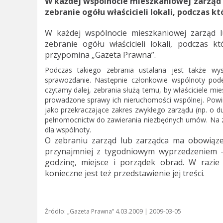
W każdej wspólnocie mieszkaniowej zarząd 
zebranie ogółu właścicieli lokali, podczas k
W każdej wspólnocie mieszkaniowej zarząd 
zebranie ogółu właścicieli lokali, podczas 
przypomina „Gazeta Prawna”.
Podczas takiego zebrania ustalana jest także wy
sprawozdanie. Następnie członkowie wspólnoty pod
czytamy dalej, zebrania służą temu, by właściciele mies
prowadzone sprawy ich nieruchomości wspólnej. Powi
jako przekraczające zakres zwykłego zarządu (np. o d
pełnomocnictw do zawierania niezbędnych umów. Na 
dla wspólnoty.
O zebraniu zarząd lub zarządca ma obowiązek
przynajmniej z tygodniowym wyprzedzeniem – 
godzinę, miejsce i porządek obrad. W razie
konieczne jest też przedstawienie jej treści.
Źródło: „Gazeta Prawna” 4.03.2009 | 2009-03-05