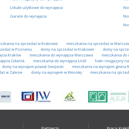
Lokale użytkowe do wynajęcia
No
Garaże do wynajęcia
No
No
szkania na sprzedaż w Krakowie
mieszkania na sprzedaż w Warsza
zedaż w Poznaniu
domy na sprzedaż w Krakowie
domy na sprze
ęcia Kraków
mieszkania do wynajęcia Warszawa
mieszkania do 
ajęcia Gdańsk
mieszkania do wynajęcia Łódź
hale i magazyny n
domy na wynajem powiat Sierpecki
mieszkania na wynajem gmina 
aż w Zalesie
domy na wynajem w Wesołej
mieszkania na sprzed
Partnerzy
Praca Krak