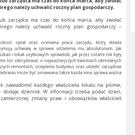
lub zarządca ma czas do końca marca, aby zwołać
tórego należy uchwalić roczny plan gospodarczy.
lub zarządca ma czas do końca marca, aby zwołać
którego należy uchwalić roczny plan gospodarczy –
sokość opłat oraz oceniana praca zarządu, który składa
ejmują uchwałę w sprawie udzielenia mu absolutorium. Jak
zkań i lokali użytkowych sprawdzili, jak przez ostatni rok były
nni też zdecydować o najważniejszych kwestiach określanych
użych remontach, ociepleniu budynku) oraz udzielić zarządowi
zebraniu może być omawiana także każda inna sprawa ważna
 zawiadomić każdego właściciela lokalu na piśmie,
dodaje dziennik. W informacji trzeba podać dzień,
 zamierzonej zmiany praw i obowiązków właścicieli