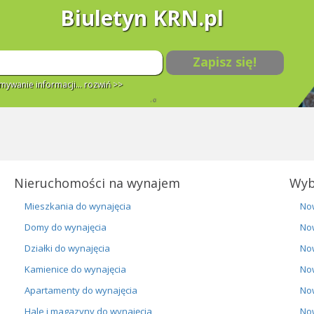
Biuletyn KRN.pl
Zapisz się!
ywanie informacji...
rozwiń >>
Nieruchomości na wynajem
Wyb
Mieszkania do wynajęcia
No
Domy do wynajęcia
No
Działki do wynajęcia
No
Kamienice do wynajęcia
No
Apartamenty do wynajęcia
No
Hale i magazyny do wynajęcia
No