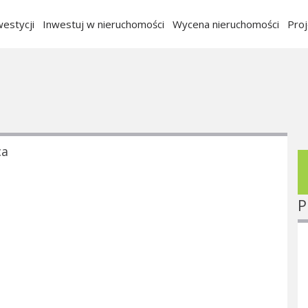
estycji
Inwestuj w nieruchomości
Wycena nieruchomości
Pro
ca
P