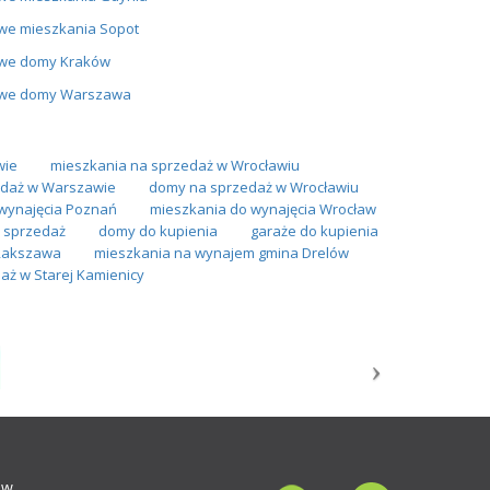
we mieszkania Sopot
we domy Kraków
we domy Warszawa
wie
mieszkania na sprzedaż w Wrocławiu
daż w Warszawie
domy na sprzedaż w Wrocławiu
wynajęcia Poznań
mieszkania do wynajęcia Wrocław
a sprzedaż
domy do kupienia
garaże do kupienia
Rakszawa
mieszkania na wynajem gmina Drelów
aż w Starej Kamienicy
ów