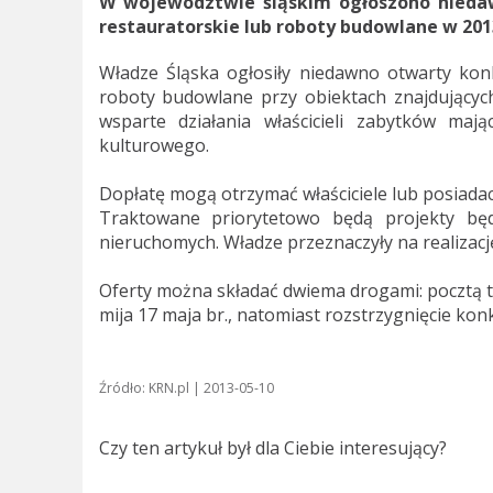
W województwie śląskim ogłoszono niedaw
restauratorskie lub roboty budowlane w 2013
Władze Śląska ogłosiły niedawno otwarty kon
roboty budowlane przy obiektach znajdujących
wsparte działania właścicieli zabytków maj
kulturowego.
Dopłatę mogą otrzymać właściciele lub posiada
Traktowane priorytetowo będą projekty bę
nieruchomych. Władze przeznaczyły na realizację 
Oferty można składać dwiema drogami: pocztą t
mija 17 maja br., natomiast rozstrzygnięcie kon
Źródło: KRN.pl | 2013-05-10
Czy ten artykuł był dla Ciebie interesujący?