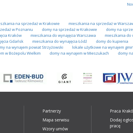
No
szkania na sprzedaż w Krakowie
mieszkania na sprzedaż w Warsza
zedaż w Poznaniu
domy na sprzedaż w Krakowie
domy na sprze
ęcia Kraków
mieszkania do wynajęcia Warszawa
mieszkania do 
jęcia Gdańsk
mieszkania do wynajęcia Łódź
domy do kupienia
my na wynajem powiat Strzyżowski
lokale użytkowe na wynajem gmin
em w Bożepolu Wielkim
domy na wynajem w Mieszukach
domy na
Partnerzy
Praca Krak
Mapa serwisu
Dodaj ogło
pracę
Wzory umów