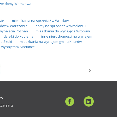
we domy Warszawa
wie
mieszkania na sprzedaż w Wrocławiu
daż w Warszawie
domy na sprzedaż w Wrocławiu
wynajęcia Poznań
mieszkania do wynajęcia Wrocław
działki do kupienia
inne nieruchomości na wynajem
a Skoki
mieszkania na wynajem gmina Knurów
 wynajem w Mariance
ów
szenie o