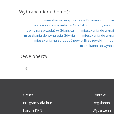
Wybrane nieruchomości
mieszkania na sprzedaż w Poznaniu
mie
mieszkania na sprzedaż w Gdańsku
domy na spr
domy na sprzedaż w Gdańsku
mieszkania do wynaj
mieszkania do wynajęcia Gdynia
mieszkania do wyna
mieszkania na sprzedaż powiat Brzozowski
do
mieszkania na wynaj
Deweloperzy
Oferta
Kontakt
Programy dla biur
Regulamin
Forum KRN
Wydarzenia