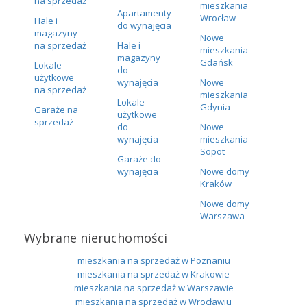
na sprzedaż
mieszkania
Apartamenty
Wrocław
Hale i
do wynajęcia
magazyny
Nowe
na sprzedaż
Hale i
mieszkania
magazyny
Gdańsk
Lokale
do
użytkowe
wynajęcia
Nowe
na sprzedaż
mieszkania
Lokale
Gdynia
Garaże na
użytkowe
sprzedaż
do
Nowe
wynajęcia
mieszkania
Sopot
Garaże do
wynajęcia
Nowe domy
Kraków
Nowe domy
Warszawa
Wybrane nieruchomości
mieszkania na sprzedaż w Poznaniu
mieszkania na sprzedaż w Krakowie
mieszkania na sprzedaż w Warszawie
mieszkania na sprzedaż w Wrocławiu