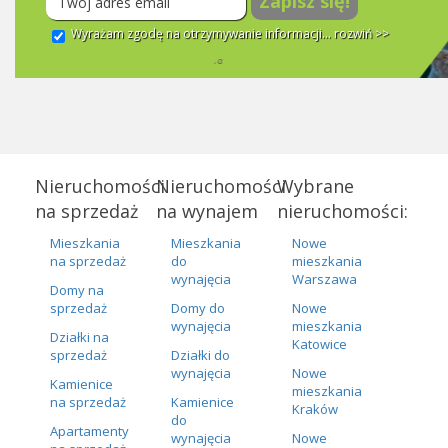
Zapisz się!
Wyrażam zgodę na otrzymywanie informacji...
rozwiń >>
Nieruchomości
Nieruchomości
Wybrane
na sprzedaż
na wynajem
nieruchomości:
Mieszkania
Mieszkania
Nowe
na sprzedaż
do
mieszkania
wynajęcia
Warszawa
Domy na
sprzedaż
Domy do
Nowe
wynajęcia
mieszkania
Działki na
Katowice
sprzedaż
Działki do
wynajęcia
Nowe
Kamienice
mieszkania
na sprzedaż
Kamienice
Kraków
do
Apartamenty
wynajęcia
Nowe