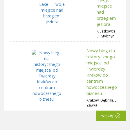
miejsce
nad
brzegiem
jeziora
Kluszkowce,
ul. Stylchyn
Nowy bieg dla
historycznego
miejsca: od
Twierdzy
Kraków do
centrum
nowoczesnego
biznesu.
Kraków, Dębniki, ul.
Zawiła
więcej