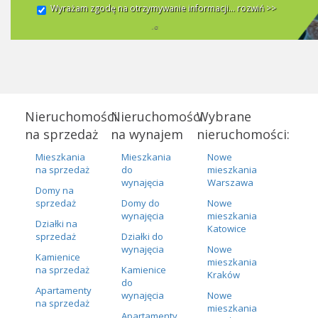
Wyrażam zgodę na otrzymywanie informacji...
rozwiń >>
Nieruchomości
Nieruchomości
Wybrane
na sprzedaż
na wynajem
nieruchomości:
Mieszkania
Mieszkania
Nowe
na sprzedaż
do
mieszkania
wynajęcia
Warszawa
Domy na
sprzedaż
Domy do
Nowe
wynajęcia
mieszkania
Działki na
Katowice
sprzedaż
Działki do
wynajęcia
Nowe
Kamienice
mieszkania
na sprzedaż
Kamienice
Kraków
do
Apartamenty
wynajęcia
Nowe
na sprzedaż
mieszkania
Apartamenty