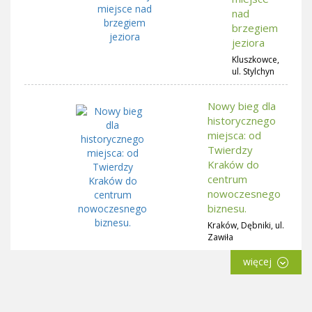
nad
brzegiem
jeziora
Kluszkowce,
ul. Stylchyn
Nowy bieg dla
historycznego
miejsca: od
Twierdzy
Kraków do
centrum
nowoczesnego
biznesu.
Kraków, Dębniki, ul.
Zawiła
więcej