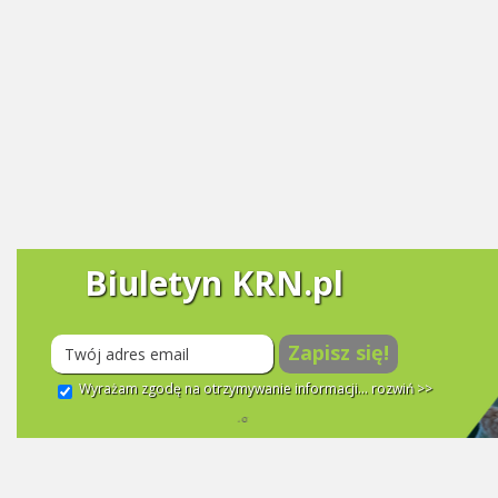
Biuletyn KRN.pl
Zapisz się!
Wyrażam zgodę na otrzymywanie informacji...
rozwiń >>