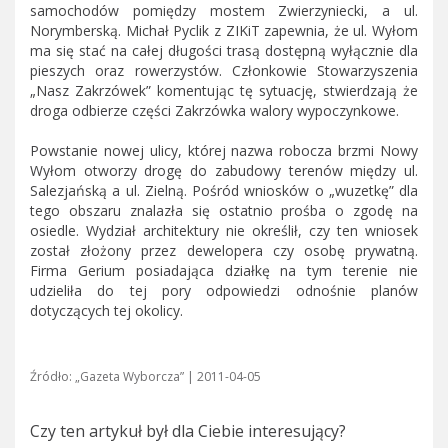
samochodów pomiędzy mostem Zwierzyniecki, a ul.
Norymberską. Michał Pyclik z ZIKiT zapewnia, że ul. Wyłom
ma się stać na całej długości trasą dostępną wyłącznie dla
pieszych oraz rowerzystów. Członkowie Stowarzyszenia
„Nasz Zakrzówek” komentując tę sytuację, stwierdzają że
droga odbierze części Zakrzówka walory wypoczynkowe.
Powstanie nowej ulicy, której nazwa robocza brzmi Nowy
Wyłom otworzy drogę do zabudowy terenów między ul.
Salezjańską a ul. Zielną. Pośród wniosków o „wuzetkę” dla
tego obszaru znalazła się ostatnio prośba o zgodę na
osiedle. Wydział architektury nie określił, czy ten wniosek
został złożony przez dewelopera czy osobę prywatną.
Firma Gerium posiadająca działkę na tym terenie nie
udzieliła do tej pory odpowiedzi odnośnie planów
dotyczących tej okolicy.
Źródło: „Gazeta Wyborcza” | 2011-04-05
Czy ten artykuł był dla Ciebie interesujący?