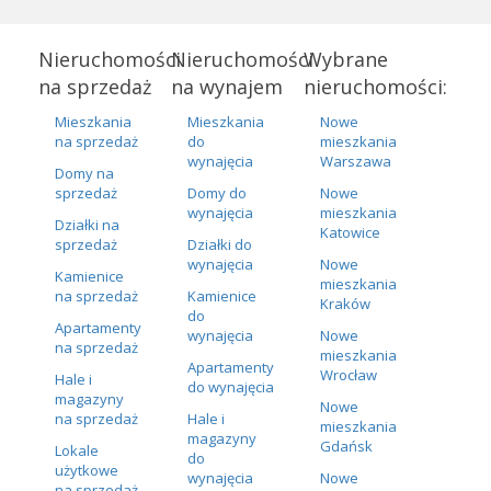
Nieruchomości
Nieruchomości
Wybrane
na sprzedaż
na wynajem
nieruchomości:
Mieszkania
Mieszkania
Nowe
na sprzedaż
do
mieszkania
wynajęcia
Warszawa
Domy na
sprzedaż
Domy do
Nowe
wynajęcia
mieszkania
Działki na
Katowice
sprzedaż
Działki do
wynajęcia
Nowe
Kamienice
mieszkania
na sprzedaż
Kamienice
Kraków
do
Apartamenty
wynajęcia
Nowe
na sprzedaż
mieszkania
Apartamenty
Wrocław
Hale i
do wynajęcia
magazyny
Nowe
na sprzedaż
Hale i
mieszkania
magazyny
Gdańsk
Lokale
do
użytkowe
wynajęcia
Nowe
na sprzedaż