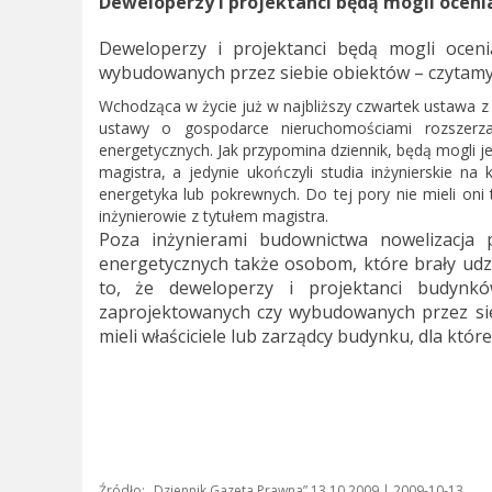
Deweloperzy i projektanci będą mogli oceni
Deweloperzy i projektanci będą mogli oceni
wybudowanych przez siebie obiektów – czytamy
Wchodząca w życie już w najbliższy czwartek ustawa z
ustawy o gospodarce nieruchomościami rozszerz
energetycznych. Jak przypomina dziennik, będą mogli j
magistra, a jedynie ukończyli studia inżynierskie na 
energetyka lub pokrewnych. Do tej pory nie mieli oni
inżynierowie z tytułem magistra.
Poza inżynierami budownictwa nowelizacja 
energetycznych także osobom, które brały udz
to, że deweloperzy i projektanci budynkó
zaprojektowanych czy wybudowanych przez sie
mieli właściciele lub zarządcy budynku, dla kt
Źródło: „Dziennik Gazeta Prawna” 13.10.2009 | 2009-10-13