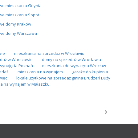
we mieszkania Gdynia
we mieszkania Sopot
we domy Kraków
we domy Warszawa
wie
mieszkania na sprzedaż w Wrocławiu
daż w Warszawie
domy na sprzedaż w Wrocławiu
wynajęcia Poznań
mieszkania do wynajęcia Wrocław
edaż
mieszkania na wynajem
garaże do kupienia
wiec
lokale użytkowe na sprzedaż gmina Brudzeń Duży
ia na wynajem w Małaszku