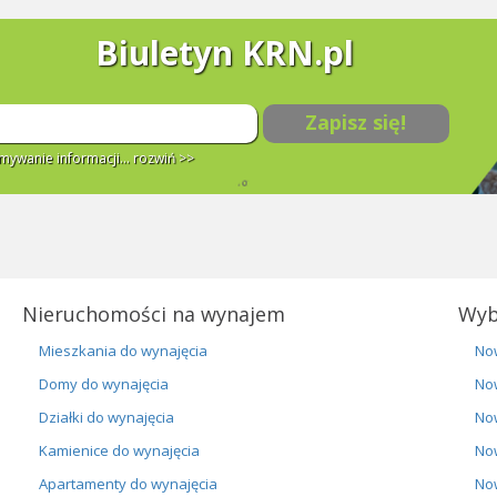
Biuletyn KRN.pl
Zapisz się!
ywanie informacji...
rozwiń >>
Nieruchomości na wynajem
Wyb
Mieszkania do wynajęcia
No
Domy do wynajęcia
No
Działki do wynajęcia
No
Kamienice do wynajęcia
No
Apartamenty do wynajęcia
No