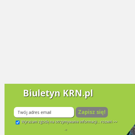
Biuletyn KRN.pl
Zapisz się!
Wyrażam zgodę na otrzymywanie informacji...
rozwiń >>