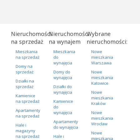
Nieruchomości
Nieruchomości
Wybrane
na sprzedaż
na wynajem
nieruchomości:
Mieszkania
Mieszkania
Nowe
na sprzedaż
do
mieszkania
wynajęcia
Warszawa
Domy na
sprzedaż
Domy do
Nowe
wynajęcia
mieszkania
Działki na
Katowice
sprzedaż
Działki do
wynajęcia
Nowe
Kamienice
mieszkania
na sprzedaż
Kamienice
Kraków
do
Apartamenty
wynajęcia
Nowe
na sprzedaż
mieszkania
Apartamenty
Wrocław
Hale i
do wynajęcia
magazyny
Nowe
na sprzedaż
Hale i
mieszkania