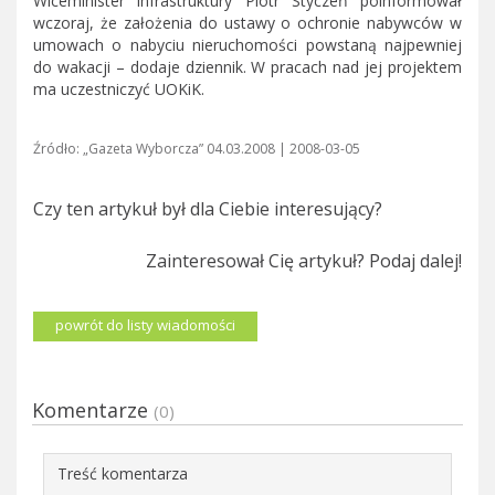
Wiceminister infrastruktury Piotr Styczeń poinformował
wczoraj, że założenia do ustawy o ochronie nabywców w
umowach o nabyciu nieruchomości powstaną najpewniej
do wakacji – dodaje dziennik. W pracach nad jej projektem
ma uczestniczyć UOKiK.
Źródło: „Gazeta Wyborcza” 04.03.2008 | 2008-03-05
Czy ten artykuł był dla Ciebie interesujący?
Zainteresował Cię artykuł? Podaj dalej!
powrót do listy wiadomości
Komentarze
(0)