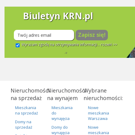
Biuletyn KRN.pl
Zapisz się!
Wyrażam zgodę na otrzymywanie informacji...
rozwiń >>
Nieruchomości
Nieruchomości
Wybrane
na sprzedaż
na wynajem
nieruchomości:
Mieszkania
Mieszkania
Nowe
na sprzedaż
do
mieszkania
wynajęcia
Warszawa
Domy na
sprzedaż
Domy do
Nowe
wynajęcia
mieszkania