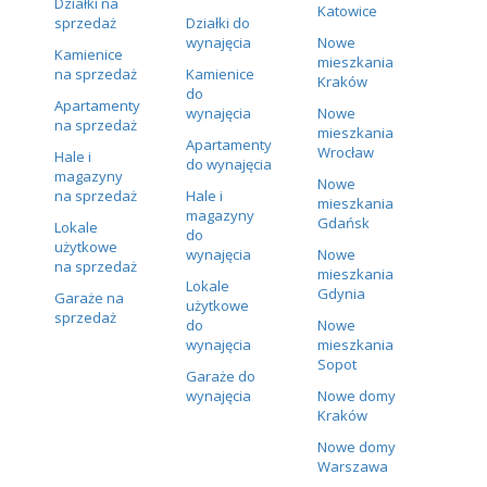
Działki na
Katowice
sprzedaż
Działki do
wynajęcia
Nowe
Kamienice
mieszkania
na sprzedaż
Kamienice
Kraków
do
Apartamenty
wynajęcia
Nowe
na sprzedaż
mieszkania
Apartamenty
Wrocław
Hale i
do wynajęcia
magazyny
Nowe
na sprzedaż
Hale i
mieszkania
magazyny
Gdańsk
Lokale
do
użytkowe
wynajęcia
Nowe
na sprzedaż
mieszkania
Lokale
Gdynia
Garaże na
użytkowe
sprzedaż
do
Nowe
wynajęcia
mieszkania
Sopot
Garaże do
wynajęcia
Nowe domy
Kraków
Nowe domy
Warszawa