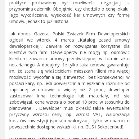
praktyce pozbawiony był możliwości negocjacji –
przypomina dziennik. Obojętnie, czy chodziło o cenę lokalu,
jego wykończenie, wysokość kar umownych czy formę
umowy. Jednak to już historia.
Jak donosi Gazeta, Polski Związek Firm Deweloperskich
ogłosił we wtorek 4 marca „Katalog zasad umowy
deweloperskiej". Zawiera on rozwiązania korzystne dla
klientów tych firm. Deweloperzy nie mogą np. odmówić
klientom zawarcia umowy przedwstępnej w formie aktu
notarialnego. A dodajmy, że tylko taka umowa gwarantuje
im, że staną się właścicielami mieszkań Klient ma więcej
możliwości wycofania się z inwestycji bez konsekwencji w
postaci kary, np. jeśli powierzchnia mieszkania różni się od
zapisanej w umowie o więcej niż 2 proc., deweloper
zastosował inną technologię lub materiały, niż się
zobowiązał, cena wzrosła o ponad 10 proc. w stosunku do
planowanej. . Deweloper musi określić także ewentualne
przyczyny wzrostu ceny, np. wzrost VAT, waloryzacja
kosztów inwestycji (sposób waloryzacji tylko w oparciu o
powszechnie dostępne wskaźniki, np. GUS i Sekocenbud).