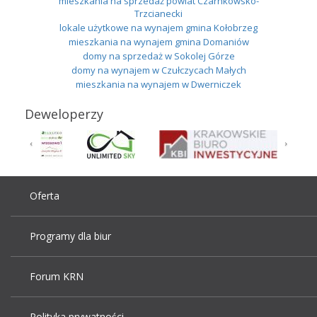
mieszkania na sprzedaż powiat Czarnkowsko-
Trzcianecki
lokale użytkowe na wynajem gmina Kołobrzeg
mieszkania na wynajem gmina Domaniów
domy na sprzedaż w Sokolej Górze
domy na wynajem w Czułczycach Małych
mieszkania na wynajem w Dwerniczek
Deweloperzy
Oferta
Programy dla biur
Forum KRN
Polityka prywatności