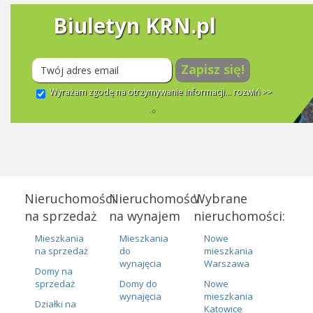
Biuletyn KRN.pl
Zapisz się!
Wyrażam zgodę na otrzymywanie informacji...
rozwiń >>
Nieruchomości
Nieruchomości
Wybrane
na sprzedaż
na wynajem
nieruchomości:
Mieszkania
Mieszkania
Nowe
na sprzedaż
do
mieszkania
wynajęcia
Warszawa
Domy na
sprzedaż
Domy do
Nowe
wynajęcia
mieszkania
Działki na
Katowice