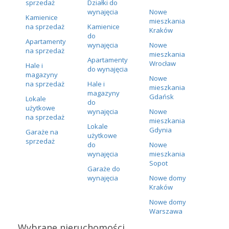
sprzedaż
Działki do
wynajęcia
Nowe
Kamienice
mieszkania
na sprzedaż
Kamienice
Kraków
do
Apartamenty
wynajęcia
Nowe
na sprzedaż
mieszkania
Apartamenty
Wrocław
Hale i
do wynajęcia
magazyny
Nowe
na sprzedaż
Hale i
mieszkania
magazyny
Gdańsk
Lokale
do
użytkowe
wynajęcia
Nowe
na sprzedaż
mieszkania
Lokale
Gdynia
Garaże na
użytkowe
sprzedaż
do
Nowe
wynajęcia
mieszkania
Sopot
Garaże do
wynajęcia
Nowe domy
Kraków
Nowe domy
Warszawa
Wybrane nieruchomości