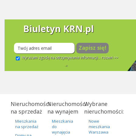
Biuletyn KRN.pl
Zapisz się!
Wyrażam zgodę na otrzymywanie informacji...
rozwiń >>
Nieruchomości
Nieruchomości
Wybrane
na sprzedaż
na wynajem
nieruchomości:
Mieszkania
Mieszkania
Nowe
na sprzedaż
do
mieszkania
wynajęcia
Warszawa
Domy na