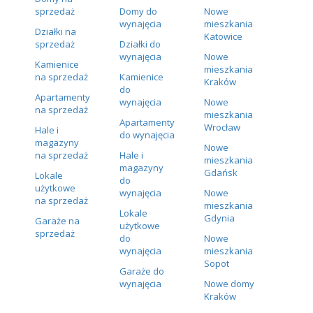
sprzedaż
Domy do
Nowe
wynajęcia
mieszkania
Działki na
Katowice
sprzedaż
Działki do
wynajęcia
Nowe
Kamienice
mieszkania
na sprzedaż
Kamienice
Kraków
do
Apartamenty
wynajęcia
Nowe
na sprzedaż
mieszkania
Apartamenty
Wrocław
Hale i
do wynajęcia
magazyny
Nowe
na sprzedaż
Hale i
mieszkania
magazyny
Gdańsk
Lokale
do
użytkowe
wynajęcia
Nowe
na sprzedaż
mieszkania
Lokale
Gdynia
Garaże na
użytkowe
sprzedaż
do
Nowe
wynajęcia
mieszkania
Sopot
Garaże do
wynajęcia
Nowe domy
Kraków