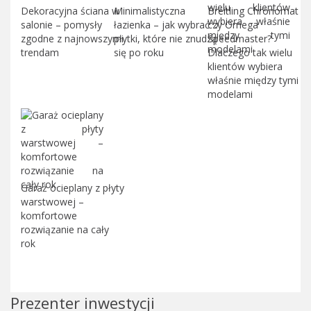
Dekoracyjna ściana w
Minimalistyczna
Breitling Chronomat
salonie – pomysły
łazienka – jak wybrać
czy Omega
zgodne z najnowszymi
płytki, które nie znudzą
Speedmaster?
trendam
się po roku
Dlaczego tak wielu
klientów wybiera
właśnie między tymi
modelami
Garaż ocieplany z płyty
warstwowej –
komfortowe
rozwiązanie na cały
rok
Prezenter inwestycji