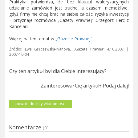
Praktyka potwierdza, że bez klauzul waloryzacyjnych
udzielanie zamówień jest trudne, a czasami niemożliwe,
gdyż firmy nie chcą brać na siebie całości ryzyka inwestycji
– przyznaje rozmówca „Gazety Prawnej" Grzegorz Herc z
Kancelarii.
Więcej na ten temat w
„Gazecie Prawnej".
Źródło: Ewa Grączewska-Ivanova, „Gazeta Prawna” 4.10.2007 |
2007-10-04
Czy ten artykuł był dla Ciebie interesujący?
Zainteresował Cię artykuł? Podaj dalej!
powrót do listy wiadomości
Komentarze
(0)