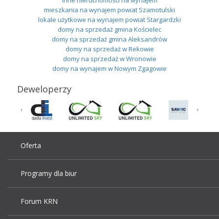
mieszkania na wynajem powiat Szamotulski
lokale użytkowe na wynajem powiat Stargardzki
domy na sprzedaż gmina Kościelec
domy na sprzedaż gmina Aleksandrów
domy na sprzedaż w Rekowie
domy na sprzedaż w Wronowie
domy na wynajem w Nowym Zgagowie
Deweloperzy
Oferta
Programy dla biur
Forum KRN