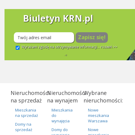
Biuletyn KRN.pl
Zapisz się!
Wyrażam zgodę na otrzymywanie informacji...
rozwiń >>
Nieruchomości
Nieruchomości
Wybrane
na sprzedaż
na wynajem
nieruchomości:
Mieszkania
Mieszkania
Nowe
na sprzedaż
do
mieszkania
wynajęcia
Warszawa
Domy na
sprzedaż
Domy do
Nowe
wynajęcia
mieszkania