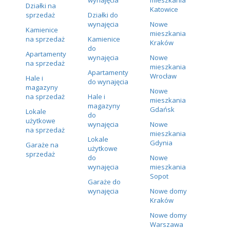
Działki na
Katowice
sprzedaż
Działki do
wynajęcia
Nowe
Kamienice
mieszkania
na sprzedaż
Kamienice
Kraków
do
Apartamenty
wynajęcia
Nowe
na sprzedaż
mieszkania
Apartamenty
Wrocław
Hale i
do wynajęcia
magazyny
Nowe
na sprzedaż
Hale i
mieszkania
magazyny
Gdańsk
Lokale
do
użytkowe
wynajęcia
Nowe
na sprzedaż
mieszkania
Lokale
Gdynia
Garaże na
użytkowe
sprzedaż
do
Nowe
wynajęcia
mieszkania
Sopot
Garaże do
wynajęcia
Nowe domy
Kraków
Nowe domy
Warszawa