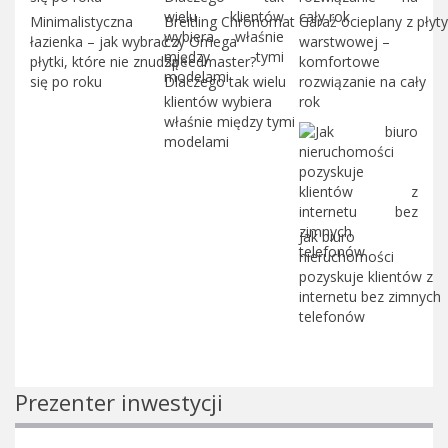
Minimalistyczna
Breitling Chronomat
Garaż ocieplany z płyty
łazienka – jak wybrać
czy Omega
warstwowej –
płytki, które nie znudzą
Speedmaster?
komfortowe
się po roku
Dlaczego tak wielu
rozwiązanie na cały
klientów wybiera
rok
właśnie między tymi
modelami
Jak biuro
nieruchomości
pozyskuje klientów z
internetu bez zimnych
telefonów
Prezenter inwestycji