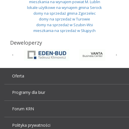
mieszkania na wynajem powiat M. Lublin
lokale użytkowe na wynajem gmina Serock
domy na sprzedaż gmina Zgorzelec
domy na sprzedaż w Turowie
domy na sprzedaż w Szubin-Wsi
mieszkania na sprzedaż w Skąpych
Deweloperzy
Oferta
Programy dla biur
Forum KRN
Polityka prywatności