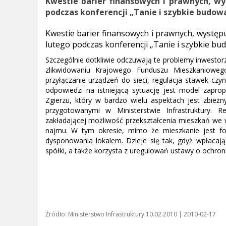
Kwestie barier finansowych i prawnych, wys
podczas konferencji „Tanie i szybkie budow
Kwestie barier finansowych i prawnych, występuj
lutego podczas konferencji „Tanie i szybkie bu
Szczególnie dotkliwie odczuwają te problemy inwestorz
zlikwidowaniu Krajowego Funduszu Mieszkaniowego
przyłączanie urządzeń do sieci, regulacja stawek czy
odpowiedzi na istniejącą sytuację jest model zap
Zgierzu, który w bardzo wielu aspektach jest zbie
przygotowanymi w Ministerstwie Infrastruktury. 
zakładającej możliwość przekształcenia mieszkań we
najmu. W tym okresie, mimo że mieszkanie jest 
dysponowania lokalem. Dzieje się tak, gdyż wpłacaj
spółki, a także korzysta z uregulowań ustawy o ochron
Źródło: Ministerstwo Infrastruktury 10.02.2010 | 2010-02-17