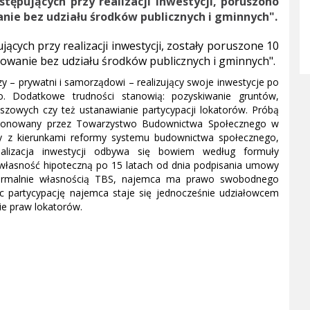
tępujących przy realizacji inwestycji, poruszono
anie bez udziału środków publicznych i gminnych".
ących przy realizacji inwestycji, zostały poruszone 10
dowanie bez udziału środków publicznych i gminnych".
y – prywatni i samorządowi – realizujący swoje inwestycje po
. Dodatkowe trudności stanowią: pozyskiwanie gruntów,
nszowych czy też ustanawianie partycypacji lokatorów. Próbą
roponowany przez Towarzystwo Budownictwa Społecznego w
żny z kierunkami reformy systemu budownictwa społecznego,
Realizacja inwestycji odbywa się bowiem według formuły
 własność hipoteczną po 15 latach od dnia podpisania umowy
formalnie własnością TBS, najemca ma prawo swobodnego
ąc partycypację najemca staje się jednocześnie udziałowcem
ie praw lokatorów.