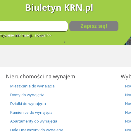
Biuletyn KRN.pl
Zapisz się!
ywanie informacji...
rozwiń >>
Nieruchomości na wynajem
Wyb
Mieszkania do wynajęcia
No
Domy do wynajęcia
No
Działki do wynajęcia
No
Kamienice do wynajęcia
No
Apartamenty do wynajęcia
No
Hale i magazyny do wynajęcia
No