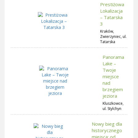
Prestiżowa
Lokalizacja
– Tatarska
3
Kraków,
Zwierzyniec, ul.
Tatarska
Panorama
Lake –
Twoje
miejsce
nad
brzegiem
jeziora
Kluszkowce,
ul. Stylchyn
Nowy bieg dla
historycznego
miejsca: od