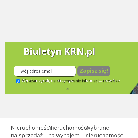
Biuletyn KRN.pl
Zapisz się!
Wyrażam zgodę na otrzymywanie informacji...
rozwiń >>
Nieruchomości
Nieruchomości
Wybrane
na sprzedaż
na wynajem
nieruchomości: