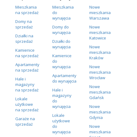
Mieszkania
Mieszkania
Nowe
na sprzedaż
do
mieszkania
wynajęcia
Warszawa
Domy na
sprzedaż
Domy do
Nowe
wynajęcia
mieszkania
Działki na
Katowice
sprzedaż
Działki do
wynajęcia
Nowe
Kamienice
mieszkania
na sprzedaż
Kamienice
Kraków
do
Apartamenty
wynajęcia
Nowe
na sprzedaż
mieszkania
Apartamenty
Wrocław
Hale i
do wynajęcia
magazyny
Nowe
na sprzedaż
Hale i
mieszkania
magazyny
Gdańsk
Lokale
do
użytkowe
wynajęcia
Nowe
na sprzedaż
mieszkania
Lokale
Gdynia
Garaże na
użytkowe
sprzedaż
do
Nowe
wynajęcia
mieszkania