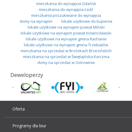
mieszkania do wynajęcia Gdańsk
mieszkania do wynajęcia Łódź
mieszkania poszukiwane do wynajęcia
domy na wynajem
lokale użytkowe do kupienia
lokale użytkowe na wynajem powiat Miński
lokale użytkowe na wynajem powiat Inowrocławski
lokale użytkowe na wynajem gmina Rachanie
lokale użytkowe na wynajem gmina Trzebiatów
mieszkania na sprzedaż w Brzóskach Brzezińskich
mieszkania na sprzedaż w Świętajńska Karczma
domy na sprzedaż w Ostrowinie
Deweloperzy
Oferta
Programy dla biur