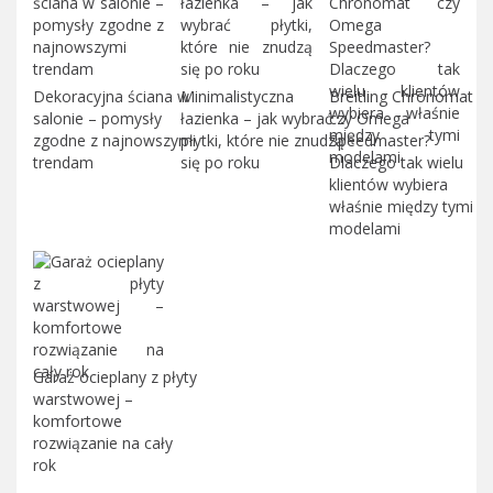
Dekoracyjna ściana w
Minimalistyczna
Breitling Chronomat
salonie – pomysły
łazienka – jak wybrać
czy Omega
zgodne z najnowszymi
płytki, które nie znudzą
Speedmaster?
trendam
się po roku
Dlaczego tak wielu
klientów wybiera
właśnie między tymi
modelami
Garaż ocieplany z płyty
warstwowej –
komfortowe
rozwiązanie na cały
rok