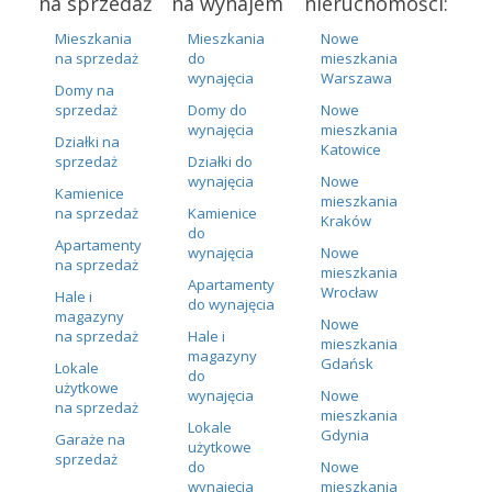
na sprzedaż
na wynajem
nieruchomości:
Mieszkania
Mieszkania
Nowe
na sprzedaż
do
mieszkania
wynajęcia
Warszawa
Domy na
sprzedaż
Domy do
Nowe
wynajęcia
mieszkania
Działki na
Katowice
sprzedaż
Działki do
wynajęcia
Nowe
Kamienice
mieszkania
na sprzedaż
Kamienice
Kraków
do
Apartamenty
wynajęcia
Nowe
na sprzedaż
mieszkania
Apartamenty
Wrocław
Hale i
do wynajęcia
magazyny
Nowe
na sprzedaż
Hale i
mieszkania
magazyny
Gdańsk
Lokale
do
użytkowe
wynajęcia
Nowe
na sprzedaż
mieszkania
Lokale
Gdynia
Garaże na
użytkowe
sprzedaż
do
Nowe
wynajęcia
mieszkania