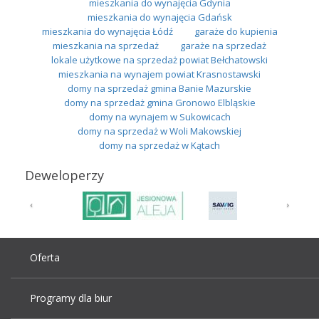
mieszkania do wynajęcia Gdynia
mieszkania do wynajęcia Gdańsk
mieszkania do wynajęcia Łódź
garaże do kupienia
mieszkania na sprzedaż
garaże na sprzedaż
lokale użytkowe na sprzedaż powiat Bełchatowski
mieszkania na wynajem powiat Krasnostawski
domy na sprzedaż gmina Banie Mazurskie
domy na sprzedaż gmina Gronowo Elbląskie
domy na wynajem w Sukowicach
domy na sprzedaż w Woli Makowskiej
domy na sprzedaż w Kątach
Deweloperzy
Oferta
Programy dla biur