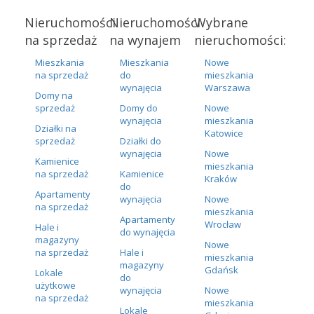
Nieruchomości
Nieruchomości
Wybrane
na sprzedaż
na wynajem
nieruchomości:
Mieszkania
Mieszkania
Nowe
na sprzedaż
do
mieszkania
wynajęcia
Warszawa
Domy na
sprzedaż
Domy do
Nowe
wynajęcia
mieszkania
Działki na
Katowice
sprzedaż
Działki do
wynajęcia
Nowe
Kamienice
mieszkania
na sprzedaż
Kamienice
Kraków
do
Apartamenty
wynajęcia
Nowe
na sprzedaż
mieszkania
Apartamenty
Wrocław
Hale i
do wynajęcia
magazyny
Nowe
na sprzedaż
Hale i
mieszkania
magazyny
Gdańsk
Lokale
do
użytkowe
wynajęcia
Nowe
na sprzedaż
mieszkania
Lokale