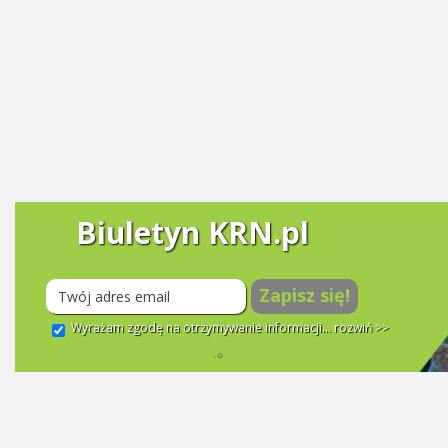
Biuletyn KRN.pl
Zapisz się!
Wyrażam zgodę na otrzymywanie informacji...
rozwiń >>