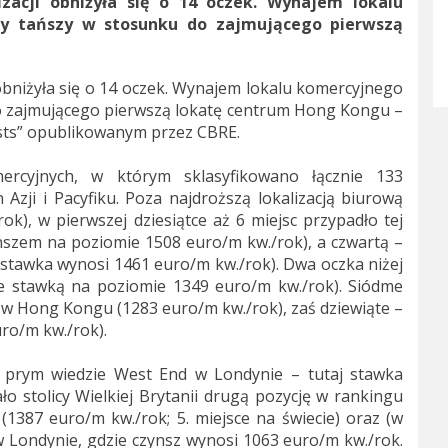
zacji obniżyła się o 14 oczek. Wynajem lokalu
zy tańszy w stosunku do zajmującego pierwszą
obniżyła się o 14 oczek. Wynajem lokalu komercyjnego
 do zajmującego pierwszą lokatę centrum Hong Kongu –
osts” opublikowanym przez CBRE.
rcyjnych, w którym sklasyfikowano łącznie 133
 Azji i Pacyfiku. Poza najdroższą lokalizacją biurową
k), w pierwszej dziesiątce aż 6 miejsc przypadło tej
zynszem na poziomie 1508 euro/m kw./rok), a czwartą –
e stawka wynosi 1461 euro/m kw./rok). Dwa oczka niżej
(ze stawką na poziomie 1349 euro/m kw./rok). Siódme
 w Hong Kongu (1283 euro/m kw./rok), zaś dziewiąte –
ro/m kw./rok).
m, prym wiedzie West End w Londynie – tutaj stawka
o stolicy Wielkiej Brytanii drugą pozycję w rankingu
1387 euro/m kw./rok; 5. miejsce na świecie) oraz (w
 w Londynie, gdzie czynsz wynosi 1063 euro/m kw./rok.