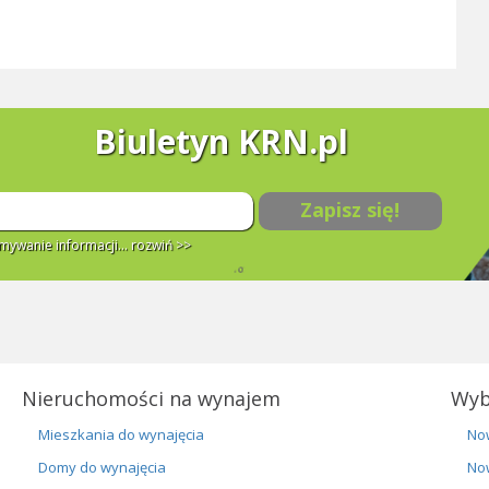
Biuletyn KRN.pl
Zapisz się!
ywanie informacji...
rozwiń >>
Nieruchomości na wynajem
Wyb
Mieszkania do wynajęcia
No
Domy do wynajęcia
No