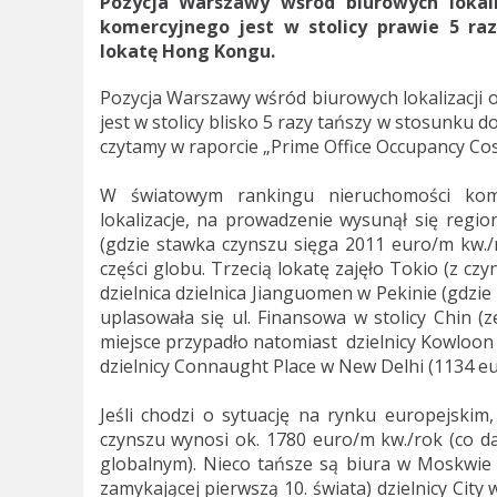
Pozycja Warszawy wśród biurowych lokali
komercyjnego jest w stolicy prawie 5 ra
lokatę Hong Kongu.
Pozycja Warszawy wśród biurowych lokalizacji 
jest w stolicy blisko 5 razy tańszy w stosunku
czytamy w raporcie „Prime Office Occupancy C
W światowym rankingu nieruchomości kome
lokalizacje, na prowadzenie wysunął się region
(gdzie stawka czynszu sięga 2011 euro/m kw./ro
części globu. Trzecią lokatę zajęło Tokio (z c
dzielnica dzielnica Jianguomen w Pekinie (gdzi
uplasowała się ul. Finansowa w stolicy Chin 
miejsce przypadło natomiast dzielnicy Kowloon
dzielnicy Connaught Place w New Delhi (1134 eu
Jeśli chodzi o sytuację na rynku europejski
czynszu wynosi ok. 1780 euro/m kw./rok (co dał
globalnym). Nieco tańsze są biura w Moskwie (
zamykającej pierwszą 10. świata) dzielnicy City