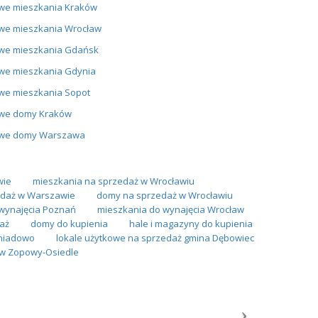
we mieszkania Kraków
we mieszkania Wrocław
we mieszkania Gdańsk
we mieszkania Gdynia
we mieszkania Sopot
we domy Kraków
we domy Warszawa
wie
mieszkania na sprzedaż w Wrocławiu
daż w Warszawie
domy na sprzedaż w Wrocławiu
wynajęcia Poznań
mieszkania do wynajęcia Wrocław
aż
domy do kupienia
hale i magazyny do kupienia
Śniadowo
lokale użytkowe na sprzedaż gmina Dębowiec
w Zopowy-Osiedle