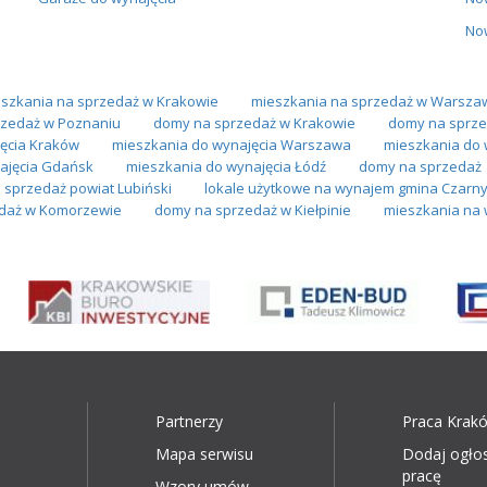
No
szkania na sprzedaż w Krakowie
mieszkania na sprzedaż w Warsza
zedaż w Poznaniu
domy na sprzedaż w Krakowie
domy na sprze
ęcia Kraków
mieszkania do wynajęcia Warszawa
mieszkania do 
ajęcia Gdańsk
mieszkania do wynajęcia Łódź
domy na sprzedaż
sprzedaż powiat Lubiński
lokale użytkowe na wynajem gmina Czarn
edaż w Komorzewie
domy na sprzedaż w Kiełpinie
mieszkania na 
Partnerzy
Praca Krak
Mapa serwisu
Dodaj ogło
pracę
Wzory umów