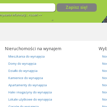
Zapisz się!
ywanie informacji...
rozwiń >>
Nieruchomości na wynajem
Wyb
Mieszkania do wynajęcia
No
Domy do wynajęcia
No
Działki do wynajęcia
No
Kamienice do wynajęcia
No
Apartamenty do wynajęcia
No
Hale i magazyny do wynajęcia
No
Lokale użytkowe do wynajęcia
No
Garaże do wynajęcia
No