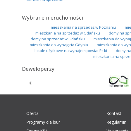
Wybrane nieruchomości
mieszkania na sprzedaż w Poznaniu
mie
mieszkania na sprzedaż w Gdańsku
domy na spr
domy na sprzedaż w Gdańsku
mieszkania do wynaj
mieszkania do wynajęcia Gdynia
mieszkania do wyn
lokale użytkowe na wynajem powiat Ełcki
domy na 
mieszkania na sprz
Deweloperzy
Oferta
Kontakt
Programy dla biur
Regulamin
Forum KRN
Wydarzenia