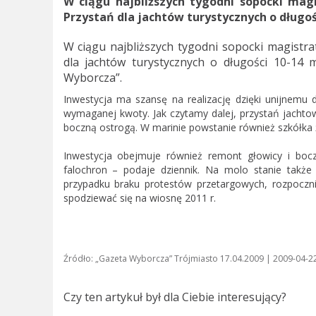
W ciągu najbliższych tygodni sopocki mag
Przystań dla jachtów turystycznych o długośc
W ciągu najbliższych tygodni sopocki magistr
dla jachtów turystycznych o długości 10-14 
Wyborcza”.
Inwestycja ma szansę na realizację dzięki unijnemu
wymaganej kwoty. Jak czytamy dalej, przystań jacht
boczną ostrogą. W marinie powstanie również szkółka 
Inwestycja obejmuje również remont głowicy i boc
falochron – podaje dziennik. Na molo stanie takż
przypadku braku protestów przetargowych, rozpoczn
spodziewać się na wiosnę 2011 r.
Źródło: „Gazeta Wyborcza” Trójmiasto 17.04.2009 | 2009-04-2
Czy ten artykuł był dla Ciebie interesujący?