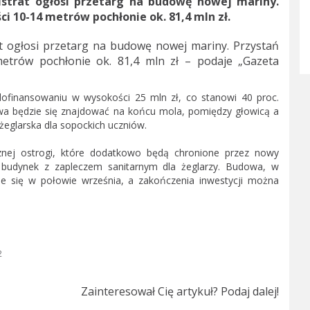
istrat ogłosi przetarg na budowę nowej mariny.
i 10-14 metrów pochłonie ok. 81,4 mln zł.
at ogłosi przetarg na budowę nowej mariny. Przystań
metrów pochłonie ok. 81,4 mln zł – podaje „Gazeta
 dofinansowaniu w wysokości 25 mln zł, co stanowi 40 proc.
owa będzie się znajdować na końcu mola, pomiędzy głowicą a
żeglarska dla sopockich uczniów.
znej ostrogi, które dodatkowo będą chronione przez nowy
e budynek z zapleczem sanitarnym dla żeglarzy. Budowa, w
ie się w połowie września, a zakończenia inwestycji można
2
Zainteresował Cię artykuł? Podaj dalej!