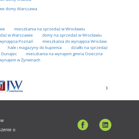
we domy Warszawa
wie
mieszkania na sprzedaż w Wrocławiu
daż w Warszawie
domy na sprzedaż w Wrocławiu
wynajęcia Poznań
mieszkania do wynajęcia Wrocław
hale i magazyny do kupienia
działki na sprzedaż
y Dunajec
mieszkania na wynajem gmina Osieczna
wynajem w Żyrwinach
ów
szenie o