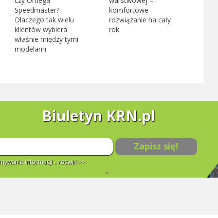
czy Omega
warstwowej –
Speedmaster?
komfortowe
Dlaczego tak wielu
rozwiązanie na cały
klientów wybiera
rok
właśnie między tymi
modelami
Biuletyn KRN.pl
Zapisz się!
ywanie informacji...
rozwiń >>