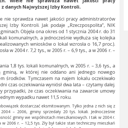
h. Wiele nie sprawdza nawet jakości pracy
 danych Najwyższej Izby Kontroli.
e nie sprawdza nawet jakości pracy administratorów
j Izby Kontroli. Jak podaje „Rzeczpospolita”, NIK
minach. Objęła ona okres od 1 stycznia 2004 r. do 31
okali komunalnych, a jednocześnie wydłuża się kolejka
realizowanych wniosków o lokal wzrosła o 16,7 proc.).
a w 2004 r. 7,2 tys., w 2005 r. – 6,9 tys., a w 2006 r. –
 1,8 tys. lokali komunalnych, w 2005 r. – 3,6 tys., a
yną gminą, w której nie oddano ani jednego nowego
iem środków. Tymczasem na najem lokalu oczekiwało
redni czas oczekiwania wyniósł dwa lata – czytamy dalej.
ły przypadki, że czas oczekiwania na zawarcie umowy
w jednym wypadku nawet 11,5 roku.
 obowiązek dostarczać eksmitowanym. Tylko jedna z nich się z
2004 – 2006, gminy sprzedały 20 tys. lokali. Jednocześnie
asność gminy we wspólnotach mieszkaniowych. I tak w 2004 r.
a w 2006 r. – 12,5 tys. Zły był także stan techniczny mieszkań