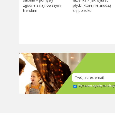
salonie – pomysły
łazienka – jak wybrać
zgodne z najnowszymi
płytki, które nie znudzą
trendam
się po roku
Wyrażam zgodę na otrzym