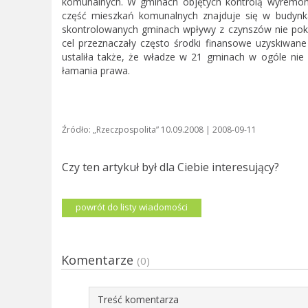
komunalnych. W gminach objętych kontrolą wyremont
część mieszkań komunalnych znajduje się w budynka
skontrolowanych gminach wpływy z czynszów nie pok
cel przeznaczały często środki finansowe uzyskiwane
ustaliła także, że władze w 21 gminach w ogóle ni
łamania prawa.
Źródło: „Rzeczpospolita” 10.09.2008 | 2008-09-11
Czy ten artykuł był dla Ciebie interesujący?
powrót do listy wiadomości
Komentarze
(0)