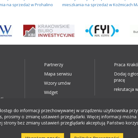
nia na sprzedaż w Prohalino
mieszkania na sprzedaż w Koźmicach M
Partnerzy
Praca Krak
Mapa serwisu
Dodaj ogło
pracę
Wzory umów
rekrutacja w
Widget
ci
ęp do informacji przechowywanej w urządzeniu użytkownika przy wyk
, prosimy o zmianę ustawień przeglądarki. Więcej informacji można 
ej strony bez zmiany ustawień przeglądarki akceptują Państwo korzys