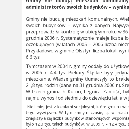
Gminy nie budują mieszkań komunalnyc
administratorów swoich budynków – wynika z
Gminy nie budują mieszkań komunalnych. Wiel
swoich budynków – wynika z danych Najwyższe
przeprowadziła kontrolę w ubiegłym roku w 36 g
grudnia 2006 r. Systematycznie maleje liczba l
oczekujących (w latach 2005 – 2006 liczba niez
Przykładowo w gminie Olsztyn liczba lokali wyniosł
6,6 tys.
Tymczasem w 2004 r. gminy oddały do użytkowania
w 2006 r. 4,4 tys. Piekary Śląskie były jed
mieszkania. Władze gminy tłumaczyły to brak
21,8 tys. rodzin (dane na 31 grudnia 2006 r.). Ś
W trzech gminach: Kutno, Legnica, Zamość, by
najmu wynosił od siedmiu do dziewięciu lat, a 
Nie lepiej jest z lokalami socjalnymi, które gmina ma
tego wywiązała. W tym samym czasie, tj. w latach 
zwiększyła się liczba budynków stanowiących współwł
było 12,3 tys. takich budynków, w 2005 r. – 12,4 tys., 