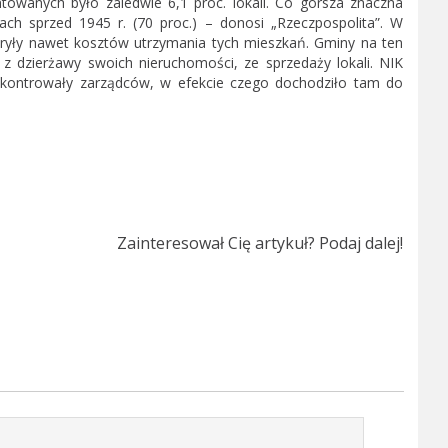
owanych było zaledwie 6,1 proc. lokali. Co gorsza znaczna
ch sprzed 1945 r. (70 proc.) – donosi „Rzeczpospolita”. W
ryły nawet kosztów utrzymania tych mieszkań. Gminy na ten
 z dzierżawy swoich nieruchomości, ze sprzedaży lokali. NIK
e kontrowały zarządców, w efekcie czego dochodziło tam do
Zainteresował Cię artykuł? Podaj dalej!