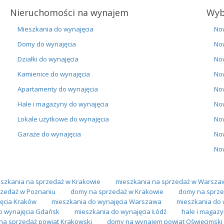
Nieruchomości na wynajem
Wyb
Mieszkania do wynajęcia
No
Domy do wynajęcia
No
Działki do wynajęcia
No
Kamienice do wynajęcia
No
Apartamenty do wynajęcia
No
Hale i magazyny do wynajęcia
No
Lokale użytkowe do wynajęcia
No
Garaże do wynajęcia
No
No
szkania na sprzedaż w Krakowie
mieszkania na sprzedaż w Warsza
zedaż w Poznaniu
domy na sprzedaż w Krakowie
domy na sprze
ęcia Kraków
mieszkania do wynajęcia Warszawa
mieszkania do 
o wynajęcia Gdańsk
mieszkania do wynajęcia Łódź
hale i magaz
 na sprzedaż powiat Krakowski
domy na wynajem powiat Oświęcimski