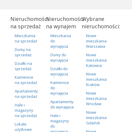
Nieruchomości
Nieruchomości
Wybrane
na sprzedaż
na wynajem
nieruchomości:
Mieszkania
Mieszkania
Nowe
na sprzedaż
do
mieszkania
wynajęcia
Warszawa
Domy na
sprzedaż
Domy do
Nowe
wynajęcia
mieszkania
Działki na
Katowice
sprzedaż
Działki do
wynajęcia
Nowe
Kamienice
mieszkania
na sprzedaż
Kamienice
Kraków
do
Apartamenty
wynajęcia
Nowe
na sprzedaż
mieszkania
Apartamenty
Wrocław
Hale i
do wynajęcia
magazyny
Nowe
na sprzedaż
Hale i
mieszkania
magazyny
Gdańsk
Lokale
do
użytkowe
wynajęcia
Nowe