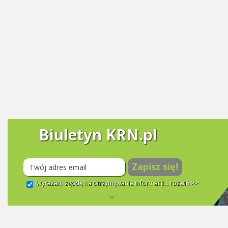
Biuletyn KRN.pl
Zapisz się!
Wyrażam zgodę na otrzymywanie informacji...
rozwiń >>