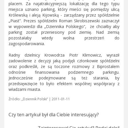
placem. Za najatrakcyjniejszą lokalizację dla tego typu
miejsca uznano parking, który mieści się pomiędzy ulicą
Królewską i aleją Kijowską - zarządzany przez spółdzielnie
„Piast”. Prezes spółdzielni Roman Skrobiszewski zaznaczył
w wypowiedzi dla „Dziennika Polskiego”, że chciałby aby
parking został przeniesiony pod ziemię. Nad ziemią
pozostałaby wtedy wolna przestrzeń do
zagospodarowania.
Radny dzielnicy Krowodrza Piotr Klimowicz, wyraził
zadowolenie z decyzji jaką podjęli członkowie spółdzielni
oraz podkreślił, że są toczone rozmowy z Biprostalem
odnośnie finansowania podziemnego parkingu.
Jednocześnie podejmowane są też starania, by
przedsięwzięcie to było efektem wspólnej współpracy z
władzami miasta.
Źródło: „Dziennik Polski” | 2011-01-11
Czy ten artykuł był dla Ciebie interesujący?
Zainteresował Cię artykuł? Podaj dalej!