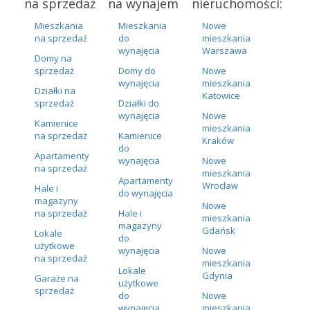
na sprzedaż
na wynajem
nieruchomości:
Mieszkania
Mieszkania
Nowe
na sprzedaż
do
mieszkania
wynajęcia
Warszawa
Domy na
sprzedaż
Domy do
Nowe
wynajęcia
mieszkania
Działki na
Katowice
sprzedaż
Działki do
wynajęcia
Nowe
Kamienice
mieszkania
na sprzedaż
Kamienice
Kraków
do
Apartamenty
wynajęcia
Nowe
na sprzedaż
mieszkania
Apartamenty
Wrocław
Hale i
do wynajęcia
magazyny
Nowe
na sprzedaż
Hale i
mieszkania
magazyny
Gdańsk
Lokale
do
użytkowe
wynajęcia
Nowe
na sprzedaż
mieszkania
Lokale
Gdynia
Garaże na
użytkowe
sprzedaż
do
Nowe
wynajęcia
mieszkania