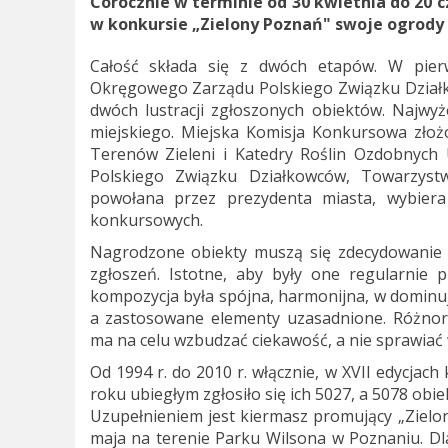
Corocznie w terminie od 30 kwietnia do 20 
w konkursie „Zielony Poznań" swoje ogrody 
Całość składa się z dwóch etapów. W pierw
Okręgowego Zarządu Polskiego Związku Dzia
dwóch lustracji zgłoszonych obiektów. Najwy
miejskiego. Miejska Komisja Konkursowa złoż
Terenów Zieleni i Katedry Roślin Ozdobnych
Polskiego Związku Działkowców, Towarzyst
powołana przez prezydenta miasta, wybiera 
konkursowych.
Nagrodzone obiekty muszą się zdecydowanie w
zgłoszeń. Istotne, aby były one regularnie
kompozycja była spójna, harmonijna, w dominuj
a zastosowane elementy uzasadnione. Różno
ma na celu wzbudzać ciekawość, a nie sprawiać 
Od 1994 r. do 2010 r. włącznie, w XVII edycjac
roku ubiegłym zgłosiło się ich 5027, a 5078 obi
Uzupełnieniem jest kiermasz promujący „Zielo
maja na terenie Parku Wilsona w Poznaniu. Dl