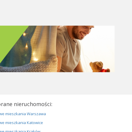
rane nieruchomości:
we mieszkania Warszawa
we mieszkania Katowice
we mieszkania Kraków