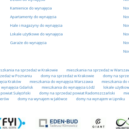
Kamienice do wynajęcia
No
Apartamenty do wynajęcia
No
Hale i magazyny do wynajęcia
No
Lokale użytkowe do wynajęcia
No
Garaże do wynajęcia
No
No
szkania na sprzedaż w Krakowie
mieszkania na sprzedaż w Warsza
zedaż w Poznaniu
domy na sprzedaż w Krakowie
domy na sprze
ęcia Kraków
mieszkania do wynajęcia Warszawa
mieszkania do 
 wynajęcia Gdańsk
mieszkania do wynajęcia Łódź
lokale użytko
powiat Sulęciński
domy na sprzedaż powiat Radomszczański
mi
terów
domy na wynajem w Jałówce
domy na wynajem w Lipniku