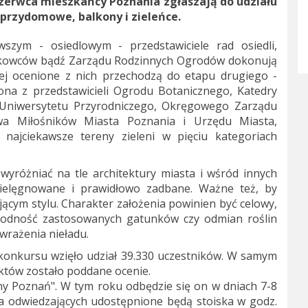
czerwca mieszkańcy Poznania zgłaszają do udziału
przydomowe, balkony i zieleńce.
szym - osiedlowym - przedstawiciele rad osiedli,
łkowców bądź Zarządu Rodzinnych Ogrodów dokonują
żej ocenione z nich przechodzą do etapu drugiego -
ona z przedstawicieli Ogrodu Botanicznego, Katedry
 Uniwersytetu Przyrodniczego, Okręgowego Zarządu
wa Miłośników Miasta Poznania i Urzędu Miasta,
najciekawsze tereny zieleni w pięciu kategoriach
yróżniać na tle architektury miasta i wśród innych
 pielęgnowane i prawidłowo zadbane. Ważne też, by
ącym stylu. Charakter założenia powinien być celowy,
rodność zastosowanych gatunków czy odmian roślin
wrażenia nieładu.
h konkursu wzięło udział 39.330 uczestników. W samym
ektów zostało poddane ocenie.
ny Poznań". W tym roku odbędzie się on w dniach 7-8
a odwiedzających udostępnione będą stoiska w godz.