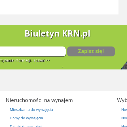
Biuletyn KRN.pl
Zapisz się!
ywanie informacji...
rozwiń >>
Nieruchomości na wynajem
Wyb
Mieszkania do wynajęcia
No
Domy do wynajęcia
No
Działki do wynajęcia
No